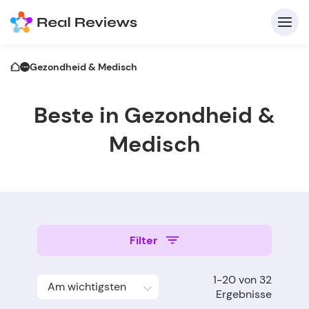
Gezondheid & Medisch
Beste in Gezondheid &
K
Medisch
Für
Filter
B
s
1-20 von 32
Am wichtigsten
Ergebnisse