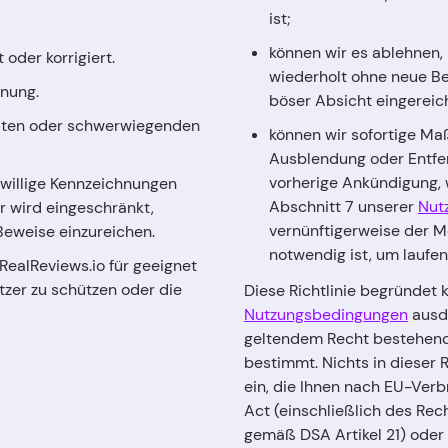
ist;
können wir es ablehnen,
oder korrigiert.
wiederholt ohne neue Be
rnung.
böser Absicht eingereic
olten oder schwerwiegenden
können wir sofortige Ma
Ausblendung oder Entfer
vorherige Ankündigung, 
willige Kennzeichnungen
Abschnitt 7 unserer
Nut
r wird eingeschränkt,
vernünftigerweise der 
Beweise einzureichen.
notwendig ist, um laufe
alReviews.io für geeignet
tzer zu schützen oder die
Diese Richtlinie begründet 
Nutzungsbedingungen
ausdr
geltendem Recht bestehende
bestimmt. Nichts in dieser 
ein, die Ihnen nach EU-Ver
Act (einschließlich des Rec
gemäß DSA Artikel 21) oder