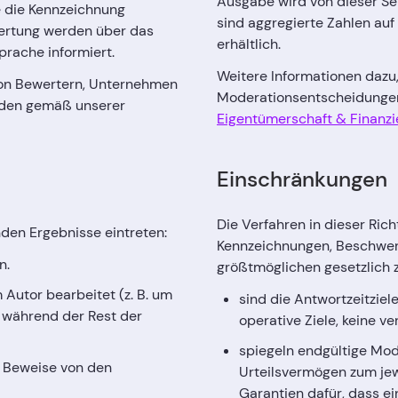
Ausgabe wird von dieser Seit
e die Kennzeichnung
sind aggregierte Zahlen auf
wertung werden über das
erhältlich.
prache informiert.
Weitere Informationen dazu
von Bewertern, Unternehmen
Moderationsentscheidungen 
rden gemäß unserer
Eigentümerschaft & Finanzi
Einschränkungen
Die Verfahren in dieser Rich
den Ergebnisse eintreten:
Kennzeichnungen, Beschwer
n.
größtmöglichen gesetzlich 
 Autor bearbeitet (z. B. um
sind die Antwortzeitziele
 während der Rest der
operative Ziele, keine v
spiegeln endgültige Mo
r Beweise von den
Urteilsvermögen zum jew
Garantien dafür, dass ei