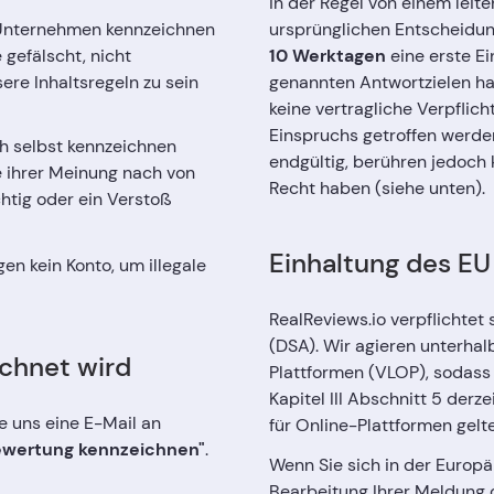
in der Regel von einem leit
n Unternehmen kennzeichnen
ursprünglichen Entscheidung
gefälscht, nicht
10 Werktagen
eine erste Ei
re Inhaltsregeln zu sein
genannten Antwortzielen han
keine vertragliche Verpflic
Einspruchs getroffen werden
ch selbst kennzeichnen
endgültig, berühren jedoch 
e ihrer Meinung nach von
Recht haben (siehe unten).
htig oder ein Verstoß
Einhaltung des EU 
en kein Konto, um illegale
RealReviews.io verpflichtet 
(DSA). Wir agieren unterhal
chnet wird
Plattformen (VLOP), sodass
Kapitel III Abschnitt 5 derze
 uns eine E-Mail an
für Online-Plattformen gelt
ewertung kennzeichnen"
.
Wenn Sie sich in der Europ
Bearbeitung Ihrer Meldung o