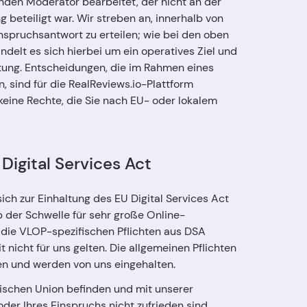
enden Moderator bearbeitet, der nicht an der
 beteiligt war. Wir streben an, innerhalb von
nspruchsantwort zu erteilen; wie bei den oben
delt es sich hierbei um ein operatives Ziel und
htung. Entscheidungen, die im Rahmen eines
, sind für die RealReviews.io-Plattform
keine Rechte, die Sie nach EU- oder lokalem
Digital Services Act
sich zur Einhaltung des EU Digital Services Act
b der Schwelle für sehr große Online-
 die VLOP-spezifischen Pflichten aus DSA
it nicht für uns gelten. Die allgemeinen Pflichten
en und werden von uns eingehalten.
äischen Union befinden und mit unserer
der Ihres Einspruchs nicht zufrieden sind,