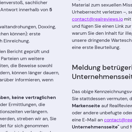
ienverstoß, sachlicher
Material zum sexuellen Miss
e Antwort innerhalb von
5
Urheberrecht verletzen –, s
contact@realreviews.io
mit 
und fügen Sie einen Link zu
ewaltandrohungen, Doxxing,
warum Sie den Inhalt für ill
chen können): erste
unsere dringende Warteschl
 Einreichung.
eine erste Beurteilung.
den Bericht geprüft und
 Parteien um weitere
iten, die Beweise sowohl
Meldung betrügeri
ern, können länger dauern,
Unternehmenssei
 darüber informieren, wenn
Das obige Kennzeichnungsver
aben, keine vertraglichen
Sie stattdessen vermuten, 
oder Ermittlungen, die
Markenseite
auf RealReview
tionszeiten verlängern.
oder andere unbefugte oder 
erden, streben wir an, Sie
eine E-Mail an
contact@real
ndet für sich genommen
Unternehmensseite"
und f