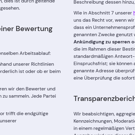
, dies ist durch geltende
Beschreibung dessen hinzu,
gesehen.
Wie in Abschnitt 7 unserer
uns das Recht vor, wenn wi
einer Bewertung
dass ein Unternehmensprofi
genannten Zwecke genutzt w
Ankündigung zu sperren o
die im Rahmen dieser Besti
nselben Arbeitsablauf:
standardmäßigen Antwort-
Einspruchsfrist; sie können
hand unserer Richtlinien
genannte Adresse überprüft
derlich ist oder ob er beim
eine Überprüfung die sofor
eren wir den Bewerter und
 zu sammeln. Jede Partei
Transparenzberic
 trifft die endgültige
Wir beabsichtigen, aggregie
unserer
Kennzeichnungen, Moderati
in einem regelmäßigen Vertr