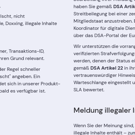
.
haben Sie gemäß
DSA Artik
Streitbeilegung bei einer zer
scht, nicht
Mitgliedstaat anzustreben. E
 Doxxing, illegale Inhalte
Koordinator für digitale Die
über das DSA-Portal der Eu
Wir unterstützen die vorran
er, Transaktions-ID,
verifizierten Strafverfolgu
Ihren Grund relevant.
werden, denen der Status e
gemäß
DSA Artikel 22
in ih
er Regel schneller
vertrauenswürdiger Hinwei
lscht" angeben. Ein
Warteschlange eingestellt 
det sich in unserer Produkt-
SLA bewertet.
ald es verfügbar ist.
Meldung illegaler 
Wenn Sie der Meinung sind,
illegale Inhalte enthält – 