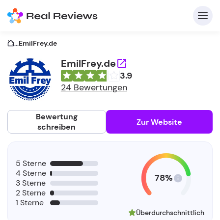
...
EmilFrey.de
EmilFrey.de
3.9
K
24 Bewertungen
Bewertung
Zur Website
schreiben
Fü
5 Sterne
Un
4 Sterne
78%
3 Sterne
2 Sterne
1 Sterne
Überdurchschnittlich