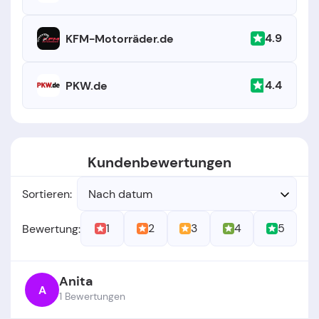
4.9
KFM-Motorräder.de
4.4
PKW.de
Kundenbewertungen
Sortieren:
Nach datum
1
2
3
4
5
Bewertung:
Anita
A
1 Bewertungen