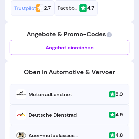
2.7
Facebook
4.7
Trustpilot
Angebote & Promo-Codes
Angebot einreichen
Oben in Automotive & Vervoer
5.0
MotorradLand.net
4.9
Deutsche Dienstrad
4.8
Auer-motoclassics.de