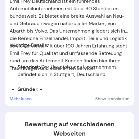
Emil Frey Deutschland ist ein führendes
Automobilunternehmen mit über 80 Standorten
bundesweit. Es bietet eine breite Auswahl an Neu-
und Gebrauchtwagen nahezu aller Marken, von
Abarth bis Volvo. Das Unternehmen gliedert sich in
die Bereiche Einzelhandel, Import, Teile und Logistik
Wichtige Details:
sowie Services. Mit über 100 Jahren Erfahrung steht
Emil Frey für Qualität und umfassende Betreuung
rund um das Automobil. Kunden finden hier ihren
Standort:
Der Hauptsitz des Unternehmens
Traumwagen und exzellenten Service
​.
befindet sich in Stuttgart, Deutschland.
Gründer: -
Mehr lesen
Show translation
Gründungsdatum:
Das Unternehmen wurde im
Jahr
1924
gegründet.
Bewertung auf verschiedenen
Webseiten