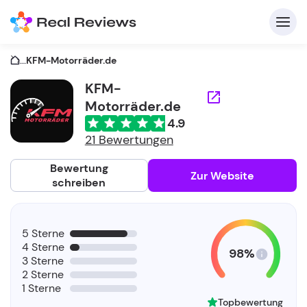
...
KFM-Motorräder.de
KFM-
Motorräder.de
K
4.9
21 Bewertungen
Bewertung
Zur Website
schreiben
Fü
Un
5 Sterne
4 Sterne
98%
3 Sterne
2 Sterne
1 Sterne
Topbewertung