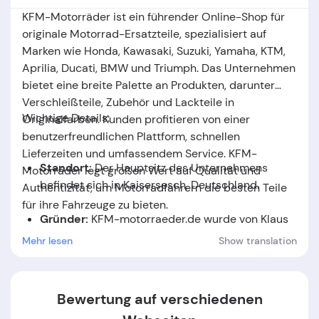
KFM-Motorräder ist ein führender Online-Shop für
originale Motorrad-Ersatzteile, spezialisiert auf
Marken wie Honda, Kawasaki, Suzuki, Yamaha, KTM,
Aprilia, Ducati, BMW und Triumph. Das Unternehmen
bietet eine breite Palette an Produkten, darunter
Verschleißteile, Zubehör und Lackteile in
Wichtige Details:
Originalfarben. Kunden profitieren von einer
benutzerfreundlichen Plattform, schnellen
Lieferzeiten und umfassendem Service. KFM-
Standort:
Der Hauptsitz des Unternehmens
Motorräder legt großen Wert auf Qualität und
befindet sich in Kaisersesch, Deutschland.
Authentizität, um Motorradfahrern die besten Teile
für ihre Fahrzeuge zu bieten.
Gründer:
KFM-motorraeder.de
wurde von
Klaus
Fassbender
gegründet.
Mehr lesen
Show translation
Gründungsdatum:
Das Unternehmen wurde im
Jahr
2003
gegründet.
Bewertung auf verschiedenen