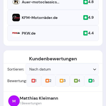
4.8
Auer-motoclassics.de
4.9
KFM-Motorräder.de
4.4
PKW.de
Kundenbewertungen
Sortieren:
Nach datum
1
2
3
4
5
Bewertung:
Matthias Kleimann
M
1 Bewertungen