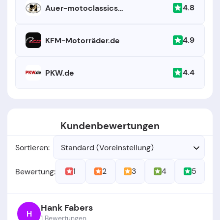
4.8
Auer-motoclassics.de
4.9
KFM-Motorräder.de
4.4
PKW.de
Kundenbewertungen
Sortieren:
Standard (Voreinstellung)
1
2
3
4
5
Bewertung:
Hank Fabers
H
1 Bewertungen