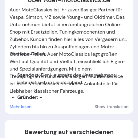
Über Auer-motoclassics.de
Auer MotoClassics ist Ihr zuverlässiger Partner für
Vespa, Simson, MZ sowie Young- und Oldtimer. Das
Unternehmen bietet einen umfangreichen Online-
Shop mit Ersatzteilen, Tuningkomponenten und
Zubehör. Kunden finden hier alles von Vergasern und
Zylindern bis hin zu Auspuffanlagen und Motor-
Wichtige Details:
Getriebe-Teilen. Auer MotoClassics legt großen
Wert auf Qualität und Vielfalt, einschließlich Eigen-
und Spezialanfertigungen. Mit einem
Standort:
Der Hauptsitz des Unternehmens
Treueprogramm und erstklassigem Kundenservice
befindet sich in Deutschland.
ist Auer MotoClassics die ideale Anlaufstelle für
Liebhaber klassischer Fahrzeuge.
Gründer: -
Mehr lesen
Show translation
Gründungsdatum:
Das Unternehmen wurde im
Jahr
2021
gegründet.
Bewertung auf verschiedenen