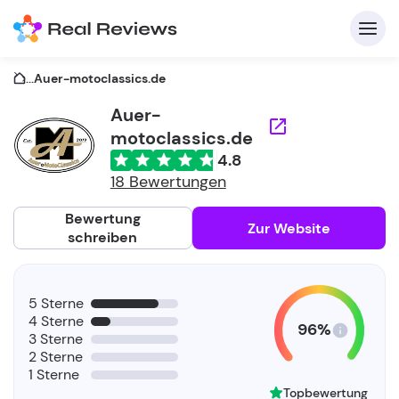
...
Auer-motoclassics.de
Auer-
motoclassics.de
K
4.8
18 Bewertungen
Bewertung
Zur Website
schreiben
Fü
Un
5 Sterne
4 Sterne
96%
3 Sterne
2 Sterne
1 Sterne
Topbewertung