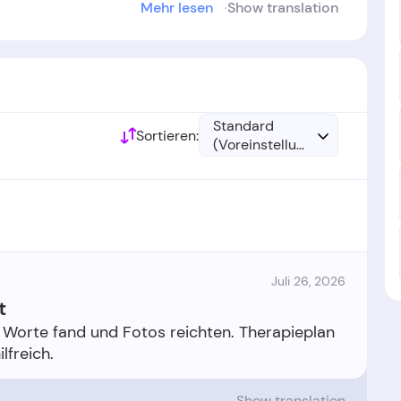
Mehr lesen
Show translation
ilipp Wustrow, Paul Scheidegger, and Tobias Wolf
urde im Jahr 20
16
gegründet.
Standard
Sortieren:
(Voreinstellung)
Juli 26, 2026
t
are Worte fand und Fotos reichten. Therapieplan
Show translation