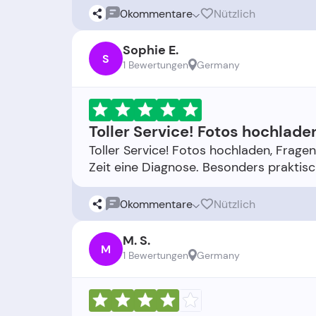
0
kommentare
Nützlich
Sophie E.
S
1 Bewertungen
Germany
Toller Service! Fotos hochlade
Toller Service! Fotos hochladen, Frag
0
kommentare
Nützlich
M. S.
M
1 Bewertungen
Germany