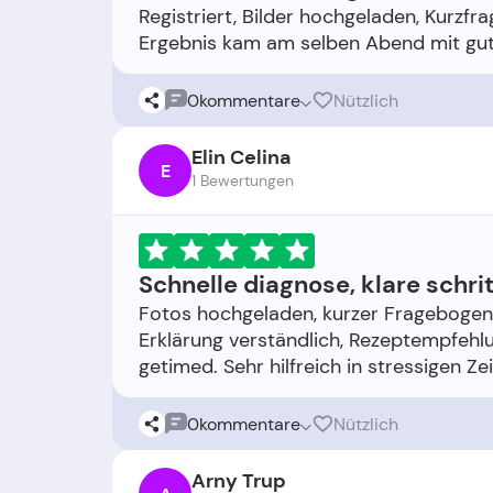
Registriert, Bilder hochgeladen, Kurzfr
0
kommentare
Nützlich
Elin Celina
E
1 Bewertungen
Schnelle diagnose, klare schri
Fotos hochgeladen, kurzer Fragebogen
Erklärung verständlich, Rezeptempfehlu
0
kommentare
Nützlich
Arny Trup