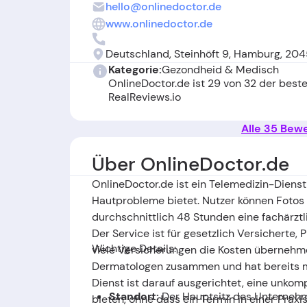
hello@onlinedoctor.de
www.onlinedoctor.de
Deutschland, Steinhöft 9, Hamburg, 20
Kategorie:
Gezondheid & Medisch
OnlineDoctor.de ist 29 von 32 der bes
RealReviews.io
Alle 35 Bew
Über OnlineDoctor.de
OnlineDoctor.de ist ein Telemedizin-Dienst
Hautprobleme bietet. Nutzer können Fotos
durchschnittlich 48 Stunden eine fachärzt
Der Service ist für gesetzlich Versicherte,
Wichtige Details:
viele Versicherungen die Kosten übernehme
Dermatologen zusammen und hat bereits m
Dienst ist darauf ausgerichtet, eine unkom
Standort:
Der Hauptsitz des Unternehm
bieten, ohne dass ein Termin in einer Praxis 