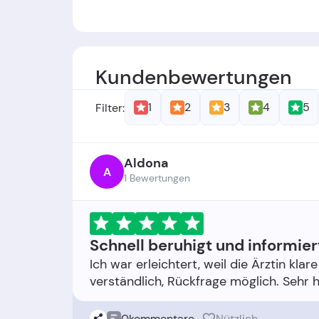
Gründer:
OnlineDoctor.de wurde von Ph
gegründet.
Kundenbewertungen
Gründungsdatum:
Das Unternehmen w
1
2
3
4
5
Filter:
Aldona
A
1 Bewertungen
Schnell beruhigt und informier
Ich war erleichtert, weil die Ärztin kl
0
kommentare
Nützlich