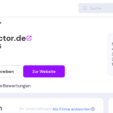
e
ctor.de
5
hreiben
Zur Website
er
Bewertungen
n
Ihr Unternehmen?
Als Firma antworten