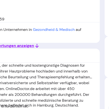
459
ten Unternehmen in
Gezondheid & Medisch
auf
ertungen anzeigen
, der schnelle und kostengünstige Diagnosen für
 ihrer Hautprobleme hochladen und innerhalb von
liche Beurteilung und Therapieempfehlung erhalten.
 Privatversicherte und Selbstzahler verfügbar, wobei
n. OnlineDoctor.de arbeitet mit über 450
ehr als 200.000 Behandlungen durchgeführt. Der
plizierte und schnelle medizinische Beratung zu
ens befindet sich in Hamburg, Deutschland.
erforderlich ist.