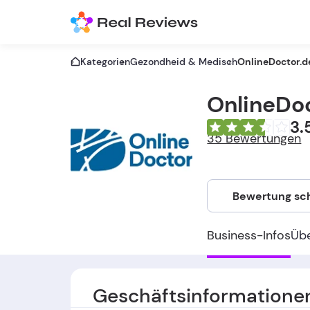
Kategorien
Gezondheid & Medisch
OnlineDoctor.d
OnlineDo
3.
35 Bewertungen
Bewertung sc
Business-Infos
Üb
Geschäftsinformatione