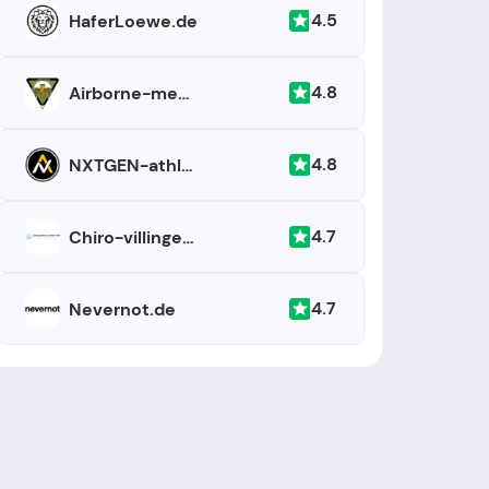
4.5
HaferLoewe.de
4.8
Airborne-medical-group
4.8
NXTGEN-athlete.com
4.7
Chiro-villingen.de
4.7
Nevernot.de