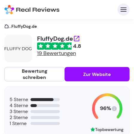
...
FluffyDog.de
FluffyDog.de
4.8
K
19 Bewertungen
Bewertung
Zur Website
schreiben
Fü
5 Sterne
Un
4 Sterne
96%
3 Sterne
2 Sterne
1 Sterne
Topbewertung