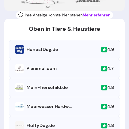
Ihre Anzeige könnte hier stehen
Mehr erfahren
Oben in Tiere & Haustiere
4.9
HonestDog.de
4.7
Planimol.com
4.8
Mein-Tierschild.de
4.9
Meerwasser Hardware
4.8
FluffyDog.de