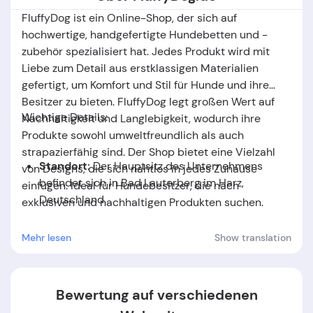
FluffyDog ist ein Online-Shop, der sich auf
hochwertige, handgefertigte Hundebetten und -
zubehör spezialisiert hat. Jedes Produkt wird mit
Liebe zum Detail aus erstklassigen Materialien
gefertigt, um Komfort und Stil für Hunde und ihre
Besitzer zu bieten. FluffyDog legt großen Wert auf
Wichtige Details:
Nachhaltigkeit und Langlebigkeit, wodurch ihre
Produkte sowohl umweltfreundlich als auch
strapazierfähig sind. Der Shop bietet eine Vielzahl
Standort:
Der Hauptsitz des Unternehmens
von Designs, die sich nahtlos in jedes Zuhause
befindet sich in
Bad Lauterberg im Harz
,
einfügen. Ideal für Hundebesitzer, die nach
Deutschland
.
exklusiven und nachhaltigen Produkten suchen.
Gründer: -
Mehr lesen
Show translation
Gründungsdatum:
Das Unternehmen wurde im
Jahr
2024
gegründet.
Bewertung auf verschiedenen