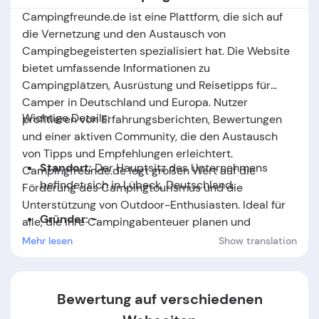
Campingfreunde.de ist eine Plattform, die sich auf
die Vernetzung und den Austausch von
Campingbegeisterten spezialisiert hat. Die Website
bietet umfassende Informationen zu
Campingplätzen, Ausrüstung und Reisetipps für
Camper in Deutschland und Europa. Nutzer
Wichtige Details:
profitieren von Erfahrungsberichten, Bewertungen
und einer aktiven Community, die den Austausch
von Tipps und Empfehlungen erleichtert.
Standort:
Der Hauptsitz des Unternehmens
Campingfreunde.de legt großen Wert auf die
befindet sich in Lübeck, Deutschland
.
Förderung des Campingtourismus und die
Unterstützung von Outdoor-Enthusiasten. Ideal für
Gründer: -
alle, die ihre Campingabenteuer planen und
optimieren möchten.
Mehr lesen
Show translation
Gründungsdatum:
Das Unternehmen wurde im
Jahr
1999
gegründet.
Bewertung auf verschiedenen