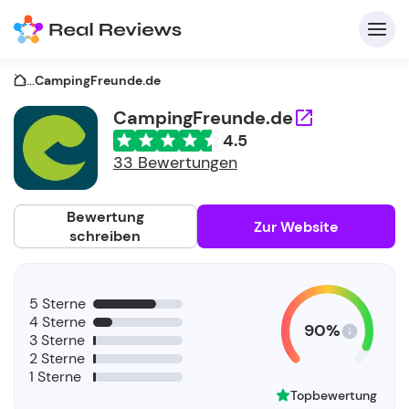
...
CampingFreunde.de
CampingFreunde.de
4.5
K
33 Bewertungen
Bewertung
Zur Website
schreiben
Fü
5 Sterne
Un
4 Sterne
90%
3 Sterne
2 Sterne
1 Sterne
Topbewertung