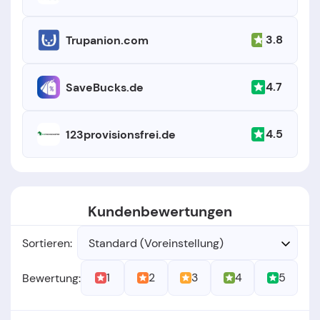
3.8
Trupanion.com
4.7
SaveBucks.de
4.5
123provisionsfrei.de
Kundenbewertungen
Sortieren:
Standard (Voreinstellung)
1
2
3
4
5
Bewertung: