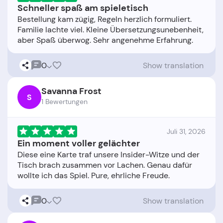
Schneller spaß am spieletisch
Bestellung kam zügig, Regeln herzlich formuliert.
Familie lachte viel. Kleine Übersetzungsunebenheit,
0
Show translation
Savanna Frost
S
1 Bewertungen
Juli 31, 2026
Ein moment voller gelächter
Diese eine Karte traf unsere Insider-Witze und der
Tisch brach zusammen vor Lachen. Genau dafür
0
Show translation