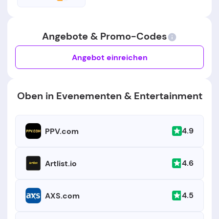
Angebote & Promo-Codes
Angebot einreichen
Oben in Evenementen & Entertainment
4.9
PPV.com
4.6
Artlist.io
4.5
AXS.com