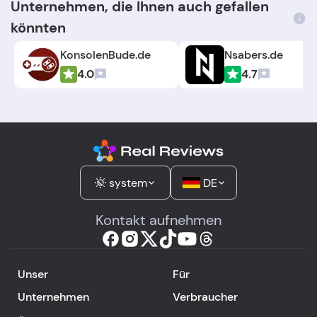
Unternehmen, die Ihnen auch gefallen
könnten
KonsolenBude.de
Nsabers.de
4.0
4.7
system
DE
Kontakt aufnehmen
Unser
Für
Unternehmen
Verbraucher