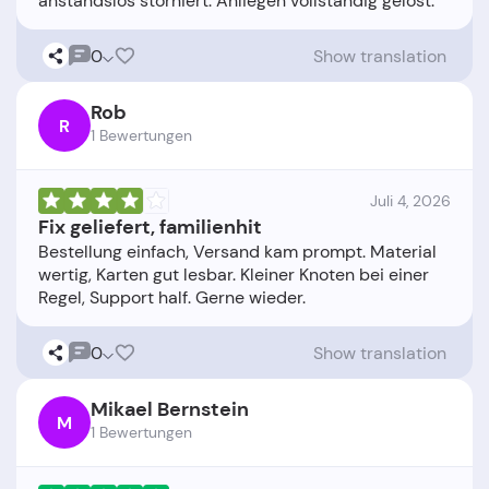
0
Show translation
Rob
R
1 Bewertungen
Juli 4, 2026
Fix geliefert, familienhit
Bestellung einfach, Versand kam prompt. Material
wertig, Karten gut lesbar. Kleiner Knoten bei einer
0
Show translation
Mikael Bernstein
M
1 Bewertungen