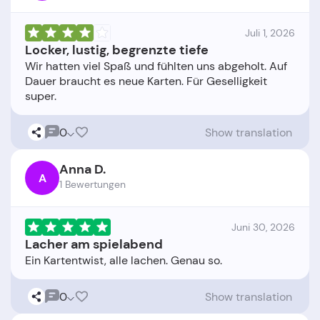
Juli 1, 2026
Locker, lustig, begrenzte tiefe
Wir hatten viel Spaß und fühlten uns abgeholt. Auf
Dauer braucht es neue Karten. Für Geselligkeit
0
Show translation
Anna D.
A
1 Bewertungen
Juni 30, 2026
Lacher am spielabend
0
Show translation