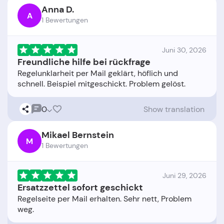
Anna D.
A
1 Bewertungen
Juni 30, 2026
Freundliche hilfe bei rückfrage
Regelunklarheit per Mail geklärt, höflich und
0
Show translation
Mikael Bernstein
M
1 Bewertungen
Juni 29, 2026
Ersatzzettel sofort geschickt
Regelseite per Mail erhalten. Sehr nett, Problem