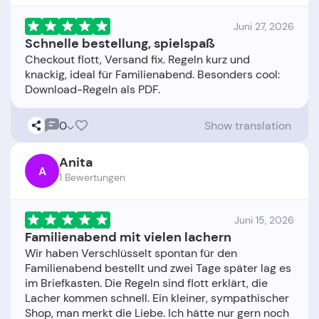
Juni 27, 2026
Schnelle bestellung, spielspaß
Checkout flott, Versand fix. Regeln kurz und
knackig, ideal für Familienabend. Besonders cool:
0
Show translation
Anita
A
1 Bewertungen
Juni 15, 2026
Familienabend mit vielen lachern
Wir haben Verschlüsselt spontan für den
Familienabend bestellt und zwei Tage später lag es
im Briefkasten. Die Regeln sind flott erklärt, die
Lacher kommen schnell. Ein kleiner, sympathischer
Shop, man merkt die Liebe. Ich hätte nur gern noch