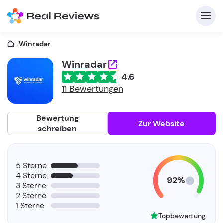
...
Winradar
Winradar
4.6
K
11 Bewertungen
Bewertung
Zur Website
schreiben
Fü
5 Sterne
Un
4 Sterne
92%
3 Sterne
2 Sterne
1 Sterne
Topbewertung