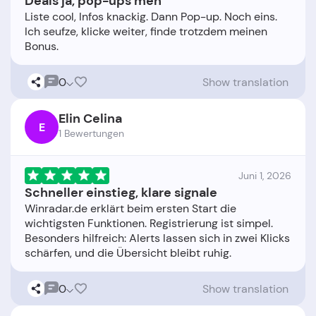
Deals ja, pop-ups meh
Liste cool, Infos knackig. Dann Pop-up. Noch eins.
Ich seufze, klicke weiter, finde trotzdem meinen
0
Show translation
Elin Celina
E
1 Bewertungen
Juni 1, 2026
Schneller einstieg, klare signale
Winradar.de erklärt beim ersten Start die
wichtigsten Funktionen. Registrierung ist simpel.
Besonders hilfreich: Alerts lassen sich in zwei Klicks
0
Show translation