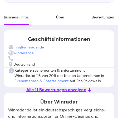
Business-Infos
Über
Bewertungen
Geschäftsinformationen
info@winradar.de
winradar.de
Deutschland
Kategorie:
Evenementen & Entertainment
Winradar ist 118 von 209 der besten Unternehmen in
Evenementen & Entertainment
auf RealReviews.io
Alle 11 Bewertungen anzeigen
Über Winradar
Winradar.de ist ein deutschsprachiges Vergleichs-
und Informationsportal für Online-Casinos und