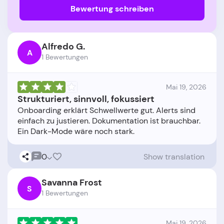
Bewertung schreiben
Alfredo G.
A
1 Bewertungen
Mai 19, 2026
Strukturiert, sinnvoll, fokussiert
Onboarding erklärt Schwellwerte gut. Alerts sind
einfach zu justieren. Dokumentation ist brauchbar.
0
Show translation
Savanna Frost
S
1 Bewertungen
Mai 19, 2026