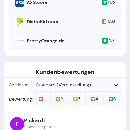
4.5
AXS.com
3.6
DistroKid.com
4.7
PrettyOrange.de
Kundenbewertungen
Sortieren:
Standard (Voreinstellung)
1
2
3
4
5
Bewertung:
Pickardt
P
1 Bewertungen