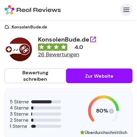
...
KonsolenBude.de
KonsolenBude.de
4.0
K
26 Bewertungen
Bewertung
Zur Website
schreiben
Fü
5 Sterne
Un
4 Sterne
80%
3 Sterne
2 Sterne
1 Sterne
Überdurchschnittlich