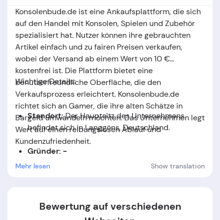
Konsolenbude.de ist eine Ankaufsplattform, die sich
auf den Handel mit Konsolen, Spielen und Zubehör
spezialisiert hat. Nutzer können ihre gebrauchten
Artikel einfach und zu fairen Preisen verkaufen,
wobei der Versand ab einem Wert von 10 €
kostenfrei ist. Die Plattform bietet eine
Wichtige Details:
benutzerfreundliche Oberfläche, die den
Verkaufsprozess erleichtert. Konsolenbude.de
richtet sich an Gamer, die ihre alten Schätze in
Standort:
Der Hauptsitz des Unternehmens
Bargeld umwandeln möchten. Das Unternehmen legt
befindet sich in Langgöns, Deutschland
.
Wert auf einen reibungslosen Ablauf und
Kundenzufriedenheit.
Gründer: -
Mehr lesen
Show translation
Gründungsdatum:
Das Unternehmen wurde im
Jahr
2021
gegründet.
Bewertung auf verschiedenen