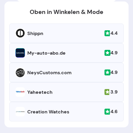
Oben in Winkelen & Mode
4.4
Shippn
4.9
My-auto-abo.de
4.9
NeysCustoms.com
3.9
Yaheetech
4.6
Creation Watches