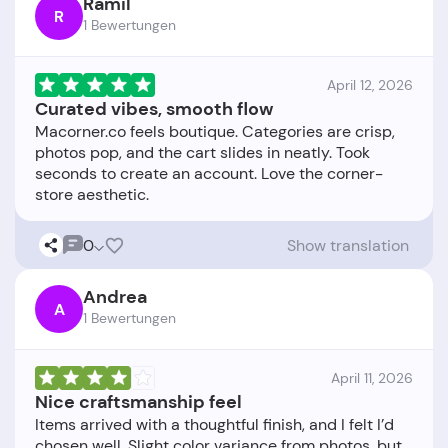
Ramil
R
1 Bewertungen
April 12, 2026
Curated vibes, smooth flow
Macorner.co feels boutique. Categories are crisp,
photos pop, and the cart slides in neatly. Took
seconds to create an account. Love the corner-
0
Show translation
Andrea
A
1 Bewertungen
April 11, 2026
Nice craftsmanship feel
Items arrived with a thoughtful finish, and I felt I’d
chosen well. Slight color variance from photos, but