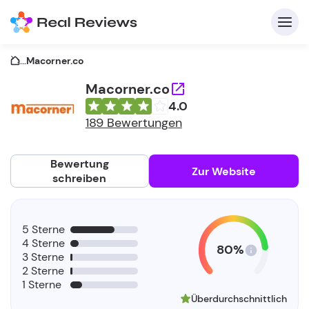
...
Macorner.co
Macorner.co
4.0
K
189 Bewertungen
Bewertung
Zur Website
schreiben
Fü
5 Sterne
Un
4 Sterne
80%
3 Sterne
2 Sterne
1 Sterne
Überdurchschnittlich