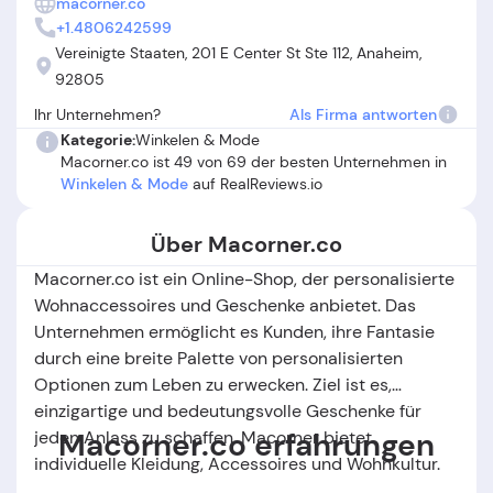
macorner.co
einer teils sehr schlechten Erreichbarkeit des Supports.
+1.4806242599
Kritik gibt es außerdem an der Produktqualität bei
Vereinigte Staaten, 201 E Center St Ste 112, Anaheim,
bestimmten Artikeln (z.B. Acryl statt Glas, unscharfe Bilder)
92805
und an restriktiven Rückgabe- und
Ihr Unternehmen?
Als Firma antworten
Stornierungsbedingungen. Insgesamt spiegeln die
Macorner.co Erfahrungen wider, dass personalisierte
Kategorie:
Winkelen & Mode
Macorner.co ist 49 von 69 der besten Unternehmen in
Geschenke hier mit Glück zu einem schönen Ergebnis
Winkelen & Mode
auf RealReviews.io
führen können – allerdings besteht ein nicht zu
unterschätzendes Risiko für Enttäuschungen bei Lieferung
und Service.
Über Macorner.co
Macorner.co ist ein Online-Shop, der personalisierte
Wohnaccessoires und Geschenke anbietet. Das
Unternehmen ermöglicht es Kunden, ihre Fantasie
durch eine breite Palette von personalisierten
Optionen zum Leben zu erwecken. Ziel ist es,
einzigartige und bedeutungsvolle Geschenke für
Macorner.co erfahrungen
jeden Anlass zu schaffen. Macorner bietet
individuelle Kleidung, Accessoires und Wohnkultur.