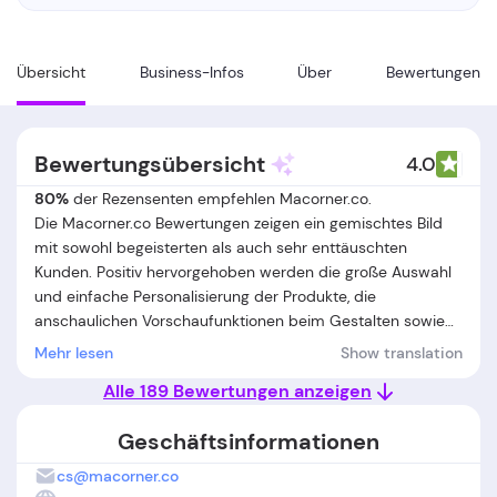
Übersicht
Business-Infos
Über
Bewertungen
Bewertungsübersicht
4.0
80%
der Rezensenten empfehlen Macorner.co.
Die Macorner.co Bewertungen zeigen ein gemischtes Bild
mit sowohl begeisterten als auch sehr enttäuschten
Kunden. Positiv hervorgehoben werden die große Auswahl
und einfache Personalisierung der Produkte, die
anschaulichen Vorschaufunktionen beim Gestalten sowie
die oft als freundlich und lösungsorientiert beschriebene
Mehr lesen
Show translation
Kommunikation mit dem Kundenservice im Falle von
Alle 189 Bewertungen anzeigen
Fehlern oder Reklamationen. Viele Käufer loben zudem die
wertige Optik und das emotionale Geschenk-Erlebnis. Auf
Geschäftsinformationen
der anderen Seite berichten zahlreiche Nutzer von
Problemen mit verspäteten oder nie gelieferten
cs@macorner.co
Bestellungen, unzuverlässiger Sendungsverfolgung und