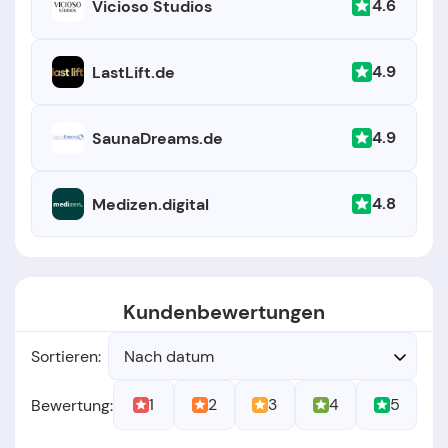
4.6
Vicioso Studios
4.9
LastLift.de
4.9
SaunaDreams.de
4.8
Medizen.digital
Kundenbewertungen
Sortieren:
Nach datum
1
2
3
4
5
Bewertung: