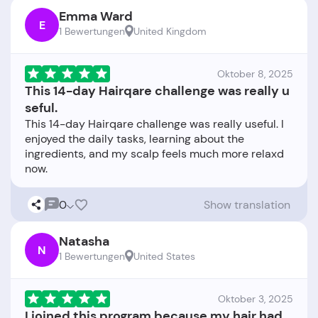
Emma Ward
E
1 Bewertungen
United Kingdom
Oktober 8, 2025
This 14-day Hairqare challenge was really u
seful.
This 14-day Hairqare challenge was really useful. I
enjoyed the daily tasks, learning about the
ingredients, and my scalp feels much more relaxd
0
Show translation
Natasha
N
1 Bewertungen
United States
Oktober 3, 2025
I joined this program because my hair had