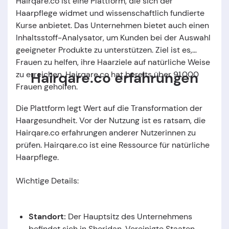
Hairqare.co ist eine Plattform, die sich der
Haarpflege widmet und wissenschaftlich fundierte
Kurse anbietet. Das Unternehmen bietet auch einen
Inhaltsstoff-Analysator, um Kunden bei der Auswahl
geeigneter Produkte zu unterstützen. Ziel ist es,
Frauen zu helfen, ihre Haarziele auf natürliche Weise
Hairqare.co erfahrungen
zu erreichen. Hairqare.co hat bereits über 91.000
Frauen geholfen.
Die Plattform legt Wert auf die Transformation der
Haargesundheit. Vor der Nutzung ist es ratsam, die
Hairqare.co erfahrungen anderer Nutzerinnen zu
prüfen. Hairqare.co ist eine Ressource für natürliche
Haarpflege.
Wichtige Details:
Standort:
Der Hauptsitz des Unternehmens
befindet sich in Sheridan, Vereinigte Staaten
.