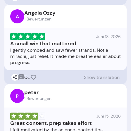
Angela Ozzy
A
1 Bewertungen
Juni 18, 2026
A small win that mattered
I gently combed and saw fewer strands. Not a
miracle, just relief. It made me breathe easier about
0
Show translation
peter
P
1 Bewertungen
Juni 15, 2026
Great content, prep takes effort
I felt motivated by the science-backed tips.