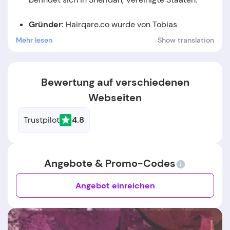
Gründer:
Hairqare.co
wurde von Tobias
Dietz
gegründet.
Mehr lesen
Show translation
Gründungsdatum:
Das Unternehmen wurde im
Jahr
2020
gegründet.
Bewertung auf verschiedenen
Webseiten
Trustpilot
4.8
Angebote & Promo-Codes
Angebot einreichen