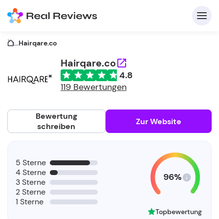
...
Hairqare.co
Hairqare.co
4.8
K
119 Bewertungen
Bewertung
Zur Website
schreiben
Fü
5 Sterne
Un
4 Sterne
96%
3 Sterne
2 Sterne
1 Sterne
Topbewertung