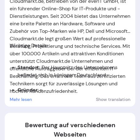
Cloudmarkt.de, betrieben von der everIT GmbH, ist
ein führender Online-Shop für IT-Produkte und -
Dienstleistungen. Seit 2004 bietet das Unternehmen
eine breite Palette an Hardware, Software und
Zubehör von Top-Marken wie HP, Dell und Microsoft.
Cloudmarkt.de legt großen Wert auf professionelle
Wichtige Details:
Beratung, Projektierung und technische Services. Mit
über 100.000 Artikeln und attraktiven Konditionen
unterstützt Cloudmarkt.de Unternehmen und
Standort:
Der Hauptsitz des Unternehmens
öffentliche Auftraggeber bei der effizienten IT-
befindet sich in Löningen, Deutschland.
Beschaffung. Das erfahrene Team aus zertifizierten
Technikern sorgt für zuverlässige Lösungen und
Gründer: -
höchste Kundenzufriedenheit.
Mehr lesen
Show translation
Gründungsdatum:
Das Unternehmen wurde im
Jahr 20
04
gegründet.
Bewertung auf verschiedenen
Webseiten