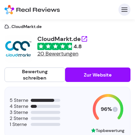
...
CloudMarkt.de
CloudMarkt.de
4.8
K
20 Bewertungen
Bewertung
Zur Website
schreiben
Fü
5 Sterne
Un
4 Sterne
96%
3 Sterne
2 Sterne
1 Sterne
Topbewertung