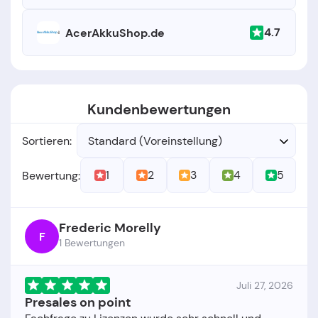
4.7
AcerAkkuShop.de
Kundenbewertungen
Sortieren:
Standard (Voreinstellung)
1
2
3
4
5
Bewertung:
Frederic Morelly
F
1 Bewertungen
Juli 27, 2026
Presales on point