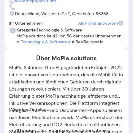
www.mopla.solutions
sowie teils ausbleibender oder wenig hilfsbereiter
Kundenkommunikation, insbesondere bei Supportanfragen
Deutschland, Welserstraße 11, Gersthofen, 86368
und Zahlungsfehlern. Wiederholt wird auch die
Ihr Unternehmen?
Als Firma antworten
Intransparenz bei der Abo-Verlängerung sowie das Risiko
Kategorie:
Technologie & Software
zusätzlicher Kosten kritisiert. Insgesamt zeigen die
MoPla.solutions ist 42 von 56 der besten Unternehmen
Rückmeldungen, dass MoPla.solutions für viele eine
in
Technologie & Software
auf RealReviews.io
komfortable Lösung darstellt, aber insbesondere im
Support und bei der Fehlerbehebung noch
Über MoPla.solutions
Verbesserungspotenzial besteht.
MoPla Solutions GmbH, gegründet im Frühjahr 2022,
ist ein innovatives Unternehmen, das die Mobilität in
städtischen und ländlichen Gebieten durch digitale
Lösungen revolutioniert. Mit über 30 Jahren
Erfahrung bietet MoPla nachhaltige, effiziente und
inklusive Verkehrsoptionen. Die Plattform integriert
Wichtige Details:
Fahrgast-, Fahrer- und Disponenten-Apps zu einem
nahtlosen Mobilitätsnetzwerk. MoPla unterstützt die
Elektrifizierung und CO2-Reduktion im öffentlichen
Standort:
Der Hauptsitz des Unternehmens
Nahverkehr und bietet maßgeschneiderte Lösungen