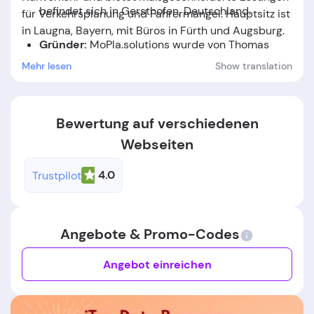
befindet sich in Gersthofen, Deutschland.
für Verkehrsplanung und Fahrermangel. Hauptsitz ist
in Laugna, Bayern, mit Büros in Fürth und Augsburg
​.
Gründer:
MoPla.solutions
wurde von
Thomas
Szulwach
gegründet.
Mehr lesen
Show translation
Gründungsdatum:
Das Unternehmen wurde im
Jahr
2022
gegründet.
Bewertung auf verschiedenen
Webseiten
4.0
Trustpilot
Angebote & Promo-Codes
Angebot einreichen