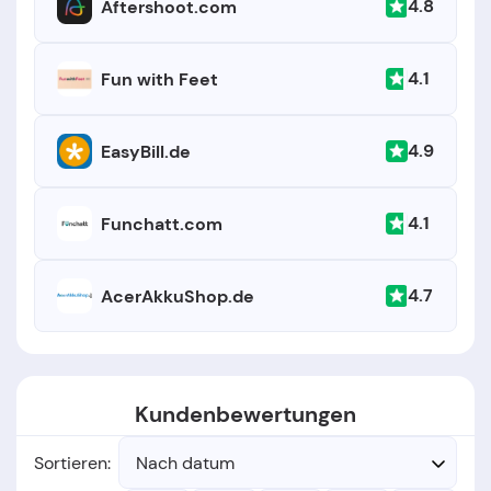
4.8
Aftershoot.com
4.1
Fun with Feet
4.9
EasyBill.de
4.1
Funchatt.com
4.7
AcerAkkuShop.de
Kundenbewertungen
Sortieren:
Nach datum