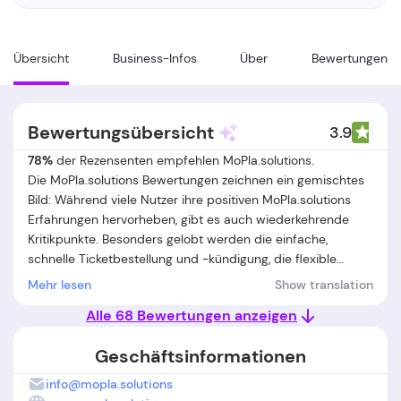
Übersicht
Business-Infos
Über
Bewertungen
Bewertungsübersicht
3.9
78%
der Rezensenten empfehlen MoPla.solutions.
Die MoPla.solutions Bewertungen zeichnen ein gemischtes
Bild: Während viele Nutzer ihre positiven MoPla.solutions
Erfahrungen hervorheben, gibt es auch wiederkehrende
Kritikpunkte. Besonders gelobt werden die einfache,
schnelle Ticketbestellung und -kündigung, die flexible
Pausenfunktion sowie die unkomplizierte Bedienung der
Mehr lesen
Show translation
App. Viele Kunden schätzen zudem den transparenten,
Alle 68 Bewertungen anzeigen
strukturierten Ablauf und die Möglichkeit, das
Deutschlandticket kurzfristig zu aktivieren oder zu beenden.
Geschäftsinformationen
Auf der anderen Seite berichten zahlreiche Nutzer von
Problemen mit ungültigen oder nicht angezeigten Tickets
info@mopla.solutions
trotz Bezahlung, Schwierigkeiten beim Kündigen von Abos