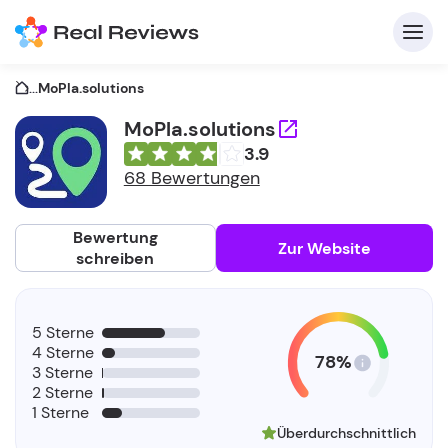
...
MoPla.solutions
MoPla.solutions
3.9
K
68 Bewertungen
Bewertung
Zur Website
schreiben
Fü
5 Sterne
Un
4 Sterne
78%
3 Sterne
2 Sterne
1 Sterne
Überdurchschnittlich