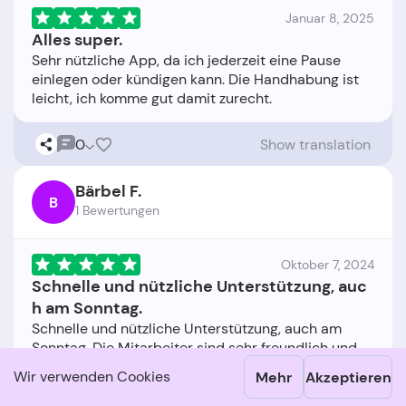
Januar 8, 2025
Alles super.
Sehr nützliche App, da ich jederzeit eine Pause
einlegen oder kündigen kann. Die Handhabung ist
0
Show translation
Bärbel F.
B
1 Bewertungen
Oktober 7, 2024
Schnelle und nützliche Unterstützung, auc
h am Sonntag.
Schnelle und nützliche Unterstützung, auch am
Sonntag. Die Mitarbeiter sind sehr freundlich und
hilfsbereit. Ich bin sehr zufrieden mit dem Service
Wir verwenden Cookies
Mehr
Akzeptieren
und würde die Firma jedem empfehlen. Vielen