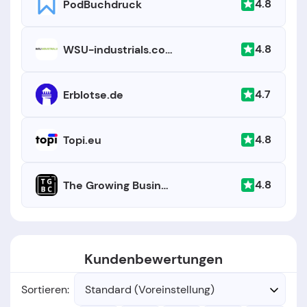
4.8
PodBuchdruck
4.8
WSU-industrials.com
4.7
Erblotse.de
4.8
Topi.eu
4.8
The Growing Business Company
Kundenbewertungen
Sortieren:
Standard (Voreinstellung)