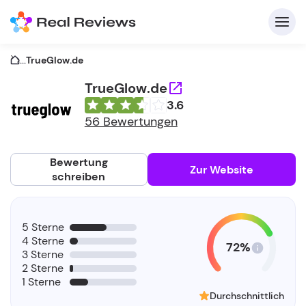
...
TrueGlow.de
TrueGlow.de
3.6
K
56 Bewertungen
Bewertung
Zur Website
schreiben
Fü
5 Sterne
Un
4 Sterne
72%
3 Sterne
2 Sterne
1 Sterne
Durchschnittlich