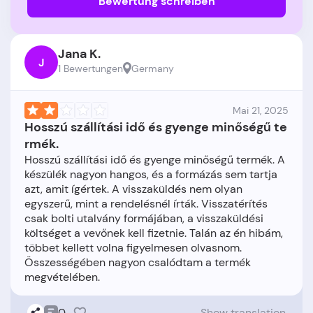
Bewertung schreiben
Jana K.
J
1 Bewertungen
Germany
Mai 21, 2025
Hosszú szállítási idő és gyenge minőségű te
rmék.
Hosszú szállítási idő és gyenge minőségű termék. A
készülék nagyon hangos, és a formázás sem tartja
azt, amit ígértek. A visszaküldés nem olyan
egyszerű, mint a rendelésnél írták. Visszatérítés
csak bolti utalvány formájában, a visszaküldési
költséget a vevőnek kell fizetnie. Talán az én hibám,
többet kellett volna figyelmesen olvasnom.
Összességében nagyon csalódtam a termék
0
Show translation