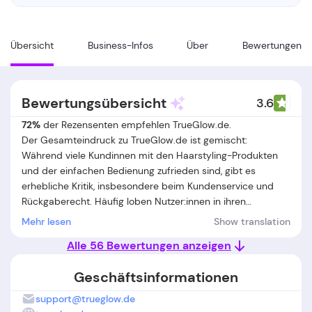
Übersicht
Business-Infos
Über
Bewertungen
Bewertungsübersicht
3.6
72%
der Rezensenten empfehlen TrueGlow.de.
Der Gesamteindruck zu TrueGlow.de ist gemischt:
Während viele Kundinnen mit den Haarstyling-Produkten
und der einfachen Bedienung zufrieden sind, gibt es
erhebliche Kritik, insbesondere beim Kundenservice und
Rückgaberecht. Häufig loben Nutzer:innen in ihren
TrueGlow.de Erfahrungen die hochwertige Verpackung, die
Mehr lesen
Show translation
schnelle Lieferung (sofern keine Ausnahmen auftreten) und
Alle 56 Bewertungen anzeigen
die vielseitige Anwendbarkeit der Geräte, was das Styling
im Alltag erleichtert. Einige Bewertungen heben zudem die
Geschäftsinformationen
übersichtliche Webseite und die unkomplizierte Bestellung
hervor. Demgegenüber stehen zahlreiche Beschwerden:
support@trueglow.de
Viele Kund:innen berichten, dass Rückerstattungen bei