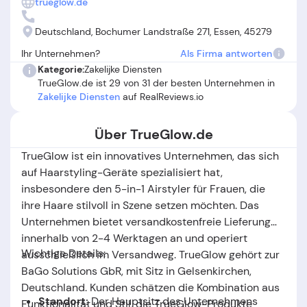
trueglow.de
Retouren entweder gar nicht oder nur in Form von
Gutscheinen gewährt werden. Auch die Erreichbarkeit des
Deutschland, Bochumer Landstraße 271, Essen, 45279
Kundenservice sowie die Bearbeitung von Anfragen und
Ihr Unternehmen?
Als Firma antworten
Reklamationen werden in mehreren TrueGlow.de
Kategorie:
Zakelijke Diensten
Bewertungen als unzureichend beschrieben. Verzögerte
TrueGlow.de ist 29 von 31 der besten Unternehmen in
Lieferungen, mangelhafte Produktqualität und
Zakelijke Diensten
auf RealReviews.io
intransparente Rückgabebedingungen sind weitere
wiederkehrende Kritikpunkte. Insgesamt sollten
Über TrueGlow.de
Interessierte die positiven Aspekte abwägen, aber die
häufigen Probleme im Kundenservice und bei Rückgaben
TrueGlow ist ein innovatives Unternehmen, das sich
kritisch berücksichtigen.
auf Haarstyling-Geräte spezialisiert hat,
insbesondere den 5-in-1 Airstyler für Frauen, die
ihre Haare stilvoll in Szene setzen möchten. Das
Unternehmen bietet versandkostenfreie Lieferung
innerhalb von 2-4 Werktagen an und operiert
Wichtige Details:
ausschließlich im Versandweg. TrueGlow gehört zur
BaGo Solutions GbR, mit Sitz in Gelsenkirchen,
Deutschland. Kunden schätzen die Kombination aus
Standort:
Der Hauptsitz des Unternehmens
Funktionalität und Stil, die TrueGlow-Produkte