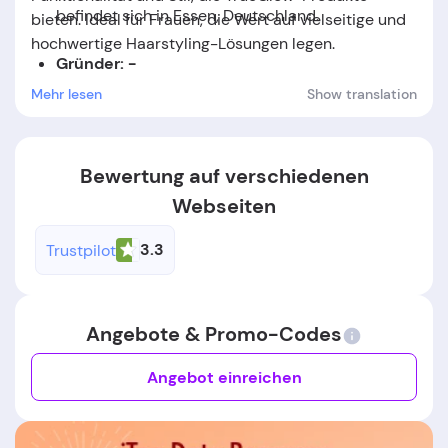
befindet sich in Essen, Deutschland
.
bieten. Ideal für Frauen, die Wert auf vielseitige und
hochwertige Haarstyling-Lösungen legen.
Gründer: -
Mehr lesen
Show translation
Gründungsdatum:
Das Unternehmen wurde im
Jahr
2023
gegründet.
Bewertung auf verschiedenen
Webseiten
3.3
Trustpilot
Angebote & Promo-Codes
Angebot einreichen