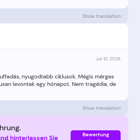
Show translation
Juli 10, 2026
uffadás, nyugodtabb ciklusok. Mégis mérges
usan levontak egy hónapot. Nem tragédia, de
Show translation
hrung.
Bewertung
und hinterlassen Sie