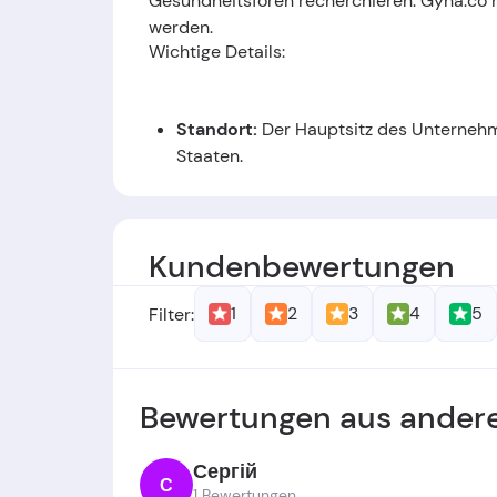
Gesundheitsforen recherchieren. Gyna.co 
werden.
Wichtige Details:
Standort:
Der Hauptsitz des Unternehme
Staaten
.
Gründer:
Gyna.co wurde von Mr. MacG
Kundenbewertungen
Gründungsdatum:
Das Unternehmen w
1
2
3
4
5
Filter:
Bewertungen aus andere
Сергій
С
1 Bewertungen