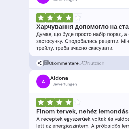
Харчування допомогло на ста
Думав, що буде просто набір порад, а 
застосунку. Сподобались рецепти. Мі
0
kommentare
Nützlich
Aldona
A
1 Bewertungen
Finom tervek, nehéz lemondás
A receptek egyszerűek voltak és valób
lett az energiaszintem. A próbaidős le