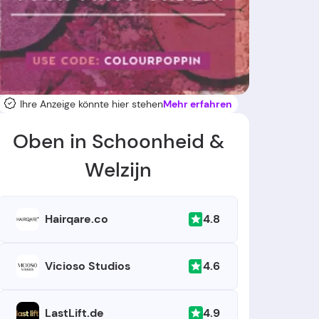
Ihre Anzeige könnte hier stehen
Mehr erfahren
Oben in Schoonheid &
Welzijn
4.8
Hairqare.co
4.6
Vicioso Studios
4.9
LastLift.de