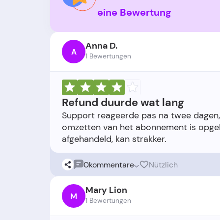
eine Bewertung
Anna D.
A
1 Bewertungen
Refund duurde wat lang
Support reageerde pas na twee dagen, w
omzetten van het abonnement is opgelo
0
kommentare
Nützlich
Mary Lion
M
1 Bewertungen