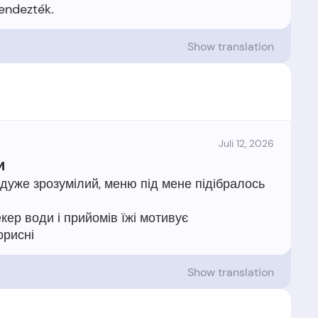
Show translation
Juli 12, 2026
и
 дуже зрозумілий, меню під мене підібралось
рекер води і прийомів їжі мотивує
Show translation