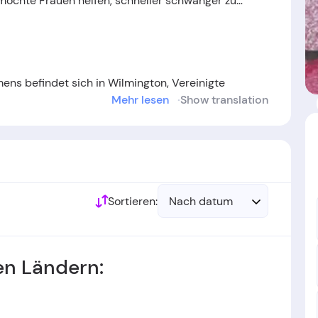
möchte Frauen helfen, schneller schwanger zu
ns befindet sich in Wilmington, Vereinigte
Mehr lesen
Show translation
regor Lennarz
gegründet.
urde im Jahr
2022
gegründet.
Sortieren:
Nach datum
n Ländern: