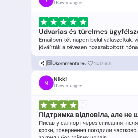
1 Bewertungen
Udvarias és türelmes ügyfélsz
Emailben két napon belül válaszoltak, vi
0
kommentare
Nützlich
Nikki
N
1 Bewertungen
Підтримка відповіла, але не 
Писав у саппорт через списання після
кроки, повернення погодили частково.