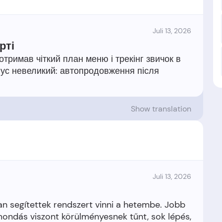
Juli 13, 2026
рті
отримав чіткий план меню і трекінг звичок в
нус невеликий: автопродовження після
Show translation
Juli 13, 2026
an segítettek rendszert vinni a hetembe. Jobb
mondás viszont körülményesnek tűnt, sok lépés,