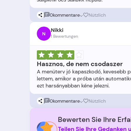
0
kommentare
Nützlich
Nikki
N
1 Bewertungen
Hasznos, de nem csodaszer
A menüterv jó kapaszkodó, kevesebb p
lettem, amikor a próba után automatik
0
kommentare
Nützlich
Bewerten Sie Ihre Erfa
Teilen Sie Ihre Gedanken 