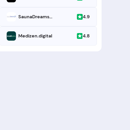
4.9
SaunaDreams.de
4.8
Medizen.digital