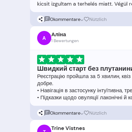
0
kommentare
Nützlich
Аліна
А
1 Bewertungen
Швидкий старт без плутанин
Реєстрацію пройшла за 5 хвилин, квіз
добре.
• Навігація в застосунку інтуїтивна, т
0
kommentare
Nützlich
Trine Vistnes
T