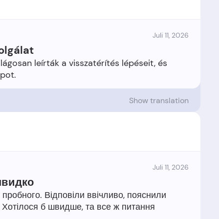
Juli 11, 2026
olgálat
lágosan leírták a visszatérítés lépéseit, és
Show translation
Juli 11, 2026
швидко
 пробного. Відповіли ввічливо, пояснили
 Хотілося б швидше, та все ж питання