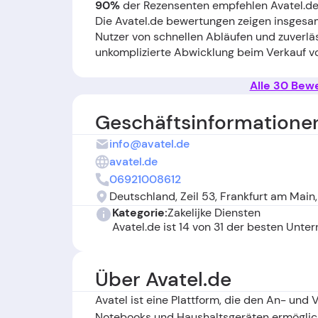
90%
der Rezensenten empfehlen Avatel.de
Die Avatel.de bewertungen zeigen insgesam
Nutzer von schnellen Abläufen und zuverlä
unkomplizierte Abwicklung beim Verkauf vo
selben Tag – sowie die fairen Preise herv
freundlich und lösungsorientiert beschrie
Alle 30 Bew
die Artikelzustände den Beschreibungen en
anderen Seite gibt es vereinzelt Kritik: E
Geschäftsinformatione
Versandprämien nicht ausgezahlt wurden, u
info@avatel.de
der Bewertung des eingesendeten Geräts, w
die Avatel.de erfahrungen wider, dass die 
avatel.de
gelegentlich Missverständnisse im Prüfpro
06921008612
Deutschland, Zeil 53, Frankfurt am Main
Kategorie:
Zakelijke Diensten
Avatel.de ist 14 von 31 der besten Unt
Über Avatel.de
Avatel ist eine Plattform, die den An- und 
Notebooks und Haushaltsgeräten ermöglic