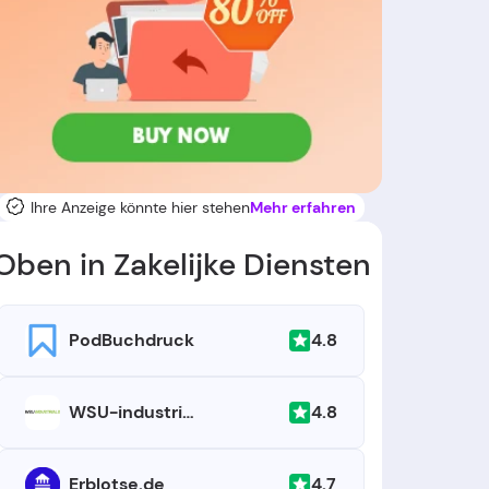
Ihre Anzeige könnte hier stehen
Mehr erfahren
Oben in Zakelijke Diensten
4.8
PodBuchdruck
4.8
WSU-industrials.com
4.7
Erblotse.de