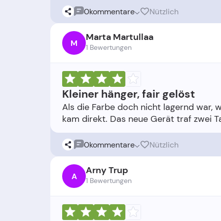
0
kommentare
Nützlich
Marta Martullaa
M
1 Bewertungen
Kleiner hänger, fair gelöst
Als die Farbe doch nicht lagernd war, 
0
kommentare
Nützlich
Arny Trup
A
1 Bewertungen