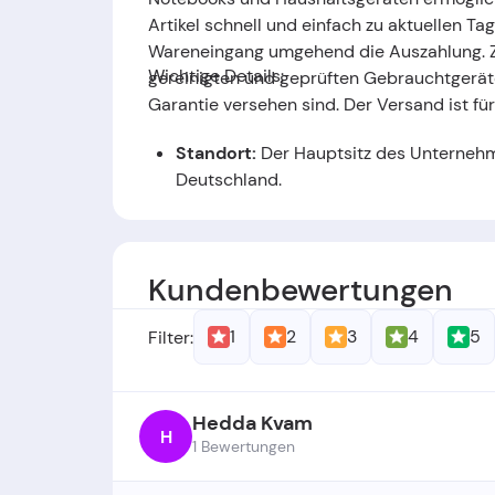
Artikel schnell und einfach zu aktuellen T
Wareneingang umgehend die Auszahlung. Z
Wichtige Details:
gereinigten und geprüften Gebrauchtgerät
Garantie versehen sind. Der Versand ist für
Standort:
Der Hauptsitz des Unternehme
Deutschland
.
Gründer: -
Kundenbewertungen
Gründungsdatum:
Das Unternehmen w
1
2
3
4
5
Filter:
Hedda Kvam
H
1 Bewertungen