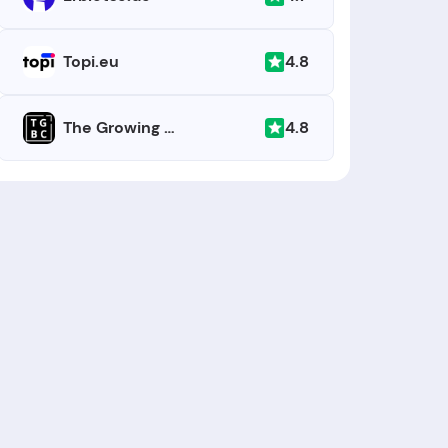
4.8
Topi.eu
4.8
The Growing Business Company