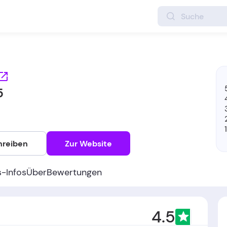
5
hreiben
Zur Website
s-Infos
Über
Bewertungen
4.5