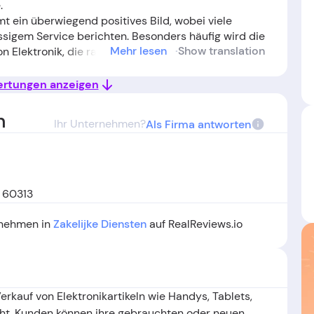
.
t ein überwiegend positives Bild, wobei viele
ssigem Service berichten. Besonders häufig wird die
Mehr lesen
Show translation
n Elektronik, die rasche Auszahlung – teils noch am
orgehoben. Auch der Kundenservice wird meist als
ben, sowohl beim Kauf als auch beim Verkauf, wobei
ertungen anzeigen
tsprechen und Lieferungen zügig erfolgen. Auf der
inige Kunden bemängeln, dass zugesagte
n
Ihr Unternehmen?
Als Firma antworten
nd ein Einzelfall berichtet von Unstimmigkeiten bei
as zu Unzufriedenheit führte. Insgesamt spiegeln
Mehrheit der Kunden sehr zufrieden ist, jedoch
zess auftreten können.
, 60313
ernehmen in
Zakelijke Diensten
auf RealReviews.io
Verkauf von Elektronikartikeln wie Handys, Tablets,
ht. Kunden können ihre gebrauchten oder neuen