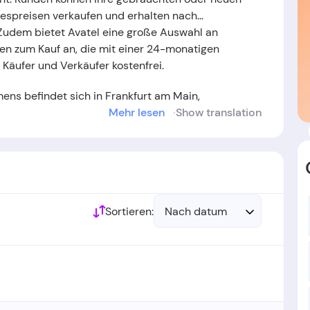
agespreisen verkaufen und erhalten nach
udem bietet Avatel eine große Auswahl an
en zum Kauf an, die mit einer 24-monatigen
 Käufer und Verkäufer kostenfrei.
ns befindet sich in Frankfurt am Main,
Mehr lesen
Show translation
urde im Jahr
2018
gegründet.
Sortieren:
Nach datum