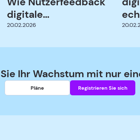
Wie Nutzerfeedback
digi
digitale
ech
Vertrauenswürdigkeit
Nut
20.02.2026
20.02.
entlarvt
Mar
 Sie Ihr Wachstum mit nur ein
Pläne
Registrieren Sie sich