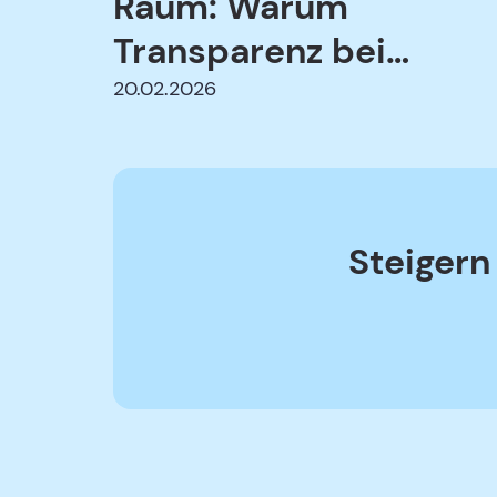
Raum: Warum
Transparenz bei
Online-Diensten
20.02.2026
entscheidend ist
Steigern