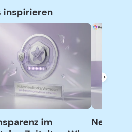
 inspirieren
nsparenz im
Neutral, 