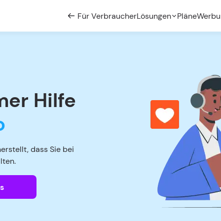
Für Verbraucher
Lösungen
Pläne
Werbu
mer Hilfe
o
rstellt, dass Sie bei
lten.
's