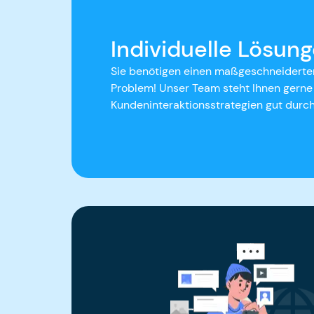
Individuelle Lösun
Sie benötigen einen maßgeschneiderten 
Problem! Unser Team steht Ihnen gerne z
Kundeninteraktionsstrategien gut durch