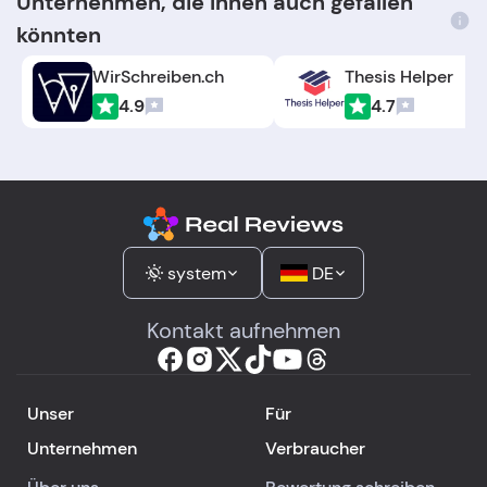
Unternehmen, die Ihnen auch gefallen
könnten
WirSchreiben.ch
Thesis Helper
4.9
4.7
system
DE
Kontakt aufnehmen
Unser
Für
Unternehmen
Verbraucher