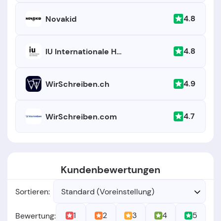
4.8
Novakid
4.8
IU Internationale Hochschule - Fernstudium
4.9
WirSchreiben.ch
4.7
WirSchreiben.com
Kundenbewertungen
Sortieren:
Standard (Voreinstellung)
1
2
3
4
5
Bewertung: