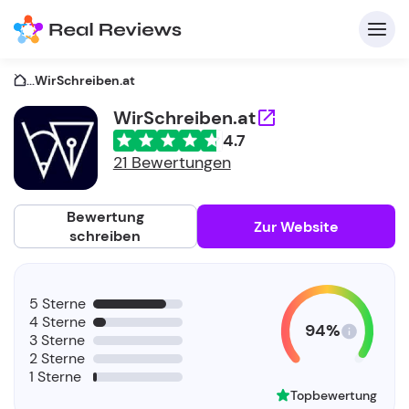
...
WirSchreiben.at
WirSchreiben.at
4.7
K
21 Bewertungen
Bewertung
Zur Website
schreiben
Fü
5 Sterne
Un
4 Sterne
94%
3 Sterne
2 Sterne
1 Sterne
Topbewertung