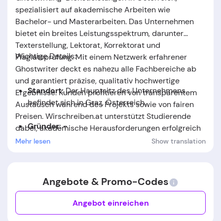
spezialisiert auf akademische Arbeiten wie
Bachelor- und Masterarbeiten. Das Unternehmen
bietet ein breites Leistungsspektrum, darunter
Texterstellung, Lektorat, Korrektorat und
Wichtige Details:
Plagiatsprüfung. Mit einem Netzwerk erfahrener
Ghostwriter deckt es nahezu alle Fachbereiche ab
und garantiert präzise, qualitativ hochwertige
Standort:
Der Hauptsitz des Unternehmens
Ergebnisse. Kunden profitieren von transparentem
befindet sich in Graz, Österreich
.
Austausch während des Projekts sowie von fairen
Preisen. Wirschreiben.at unterstützt Studierende
Gründer: -
dabei, akademische Herausforderungen erfolgreich
zu meistern und Bestnoten zu erzielen.
Mehr lesen
Show translation
Gründungsdatum:
Das Unternehmen wurde im
Jahr
2021
gegründet.
Angebote & Promo-Codes
Angebot einreichen