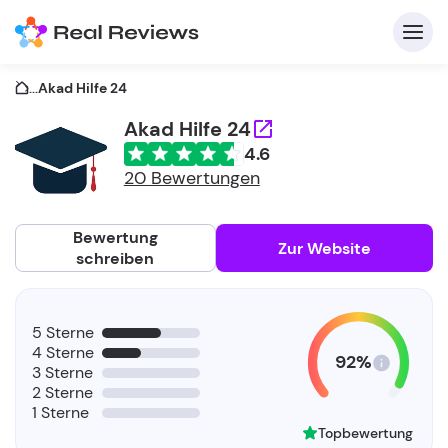
...
Akad Hilfe 24
Akad Hilfe 24
4.6
K
20 Bewertungen
Bewertung
Zur Website
schreiben
Fü
5 Sterne
Un
4 Sterne
92%
3 Sterne
2 Sterne
1 Sterne
Topbewertung