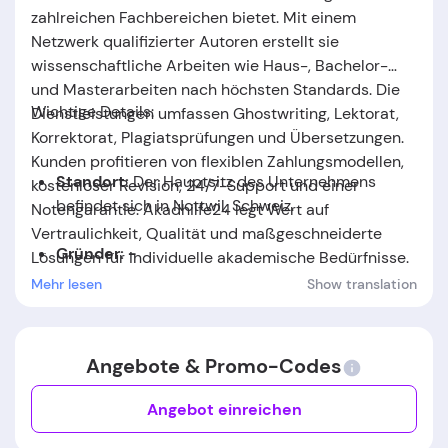
zahlreichen Fachbereichen bietet. Mit einem
Netzwerk qualifizierter Autoren erstellt sie
wissenschaftliche Arbeiten wie Haus-, Bachelor-
und Masterarbeiten nach höchsten Standards. Die
Wichtige Details:
Dienstleistungen umfassen Ghostwriting, Lektorat,
Korrektorat, Plagiatsprüfungen und Übersetzungen.
Kunden profitieren von flexiblen Zahlungsmodellen,
Standort:
Der Hauptsitz des Unternehmens
kostenloser Revision, 24/7-Support und einer
befindet sich in Nottwil, Schweiz
.
Notengarantie. Akadhilfe24 legt Wert auf
Vertraulichkeit, Qualität und maßgeschneiderte
Gründer: -
Lösungen für individuelle akademische Bedürfnisse.
Mehr lesen
Show translation
Gründungsdatum:
Das Unternehmen wurde im
Jahr
2021
gegründet.
Angebote & Promo-Codes
Angebot einreichen