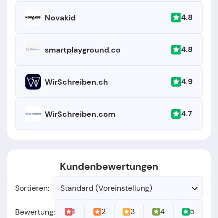
4.8
Novakid
4.8
smartplayground.co
4.9
WirSchreiben.ch
4.7
WirSchreiben.com
Kundenbewertungen
Sortieren:
Standard (Voreinstellung)
1
2
3
4
5
Bewertung: