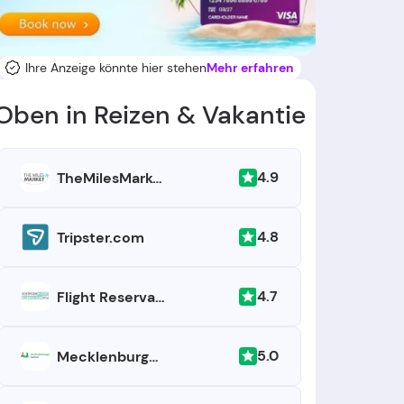
Ihre Anzeige könnte hier stehen
Mehr erfahren
Oben in Reizen & Vakantie
4.9
TheMilesMarket.com
4.8
Tripster.com
4.7
Flight Reservation Visa
5.0
Mecklenburger Radtour