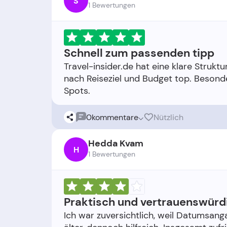
S
1 Bewertungen
Schnell zum passenden tipp
Travel-insider.de hat eine klare Strukt
nach Reiseziel und Budget top. Besond
0
kommentare
Nützlich
Hedda Kvam
H
1 Bewertungen
Praktisch und vertrauenswürd
Ich war zuversichtlich, weil Datumsang