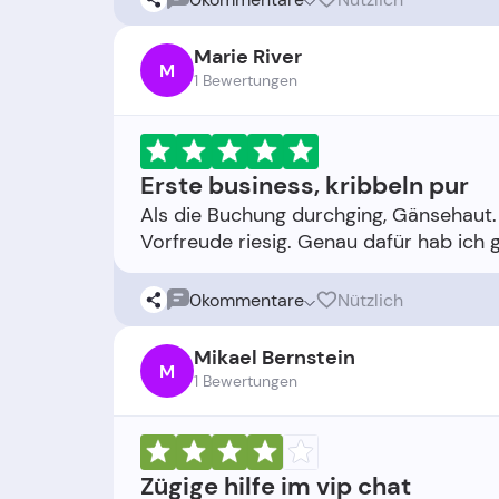
Marie River
M
1 Bewertungen
Erste business, kribbeln pur
Als die Buchung durchging, Gänsehaut. P
0
kommentare
Nützlich
Mikael Bernstein
M
1 Bewertungen
Zügige hilfe im vip chat