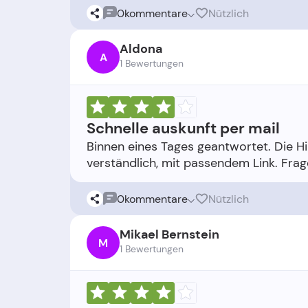
0
kommentare
Nützlich
Aldona
A
1 Bewertungen
Schnelle auskunft per mail
Binnen eines Tages geantwortet. Die H
0
kommentare
Nützlich
Mikael Bernstein
M
1 Bewertungen