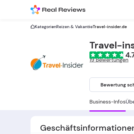
Kategorien
Reizen & Vakantie
Travel-insider.de
Travel-in
4.
19 Bewertungen
Bewertung sc
Business-Infos
Üb
Geschäftsinformatione