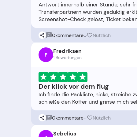
Antwort innerhalb einer Stunde, sehr 
Transferpartnern wurden geduldig erkl
0
kommentare
Nützlich
Fredriksen
F
1 Bewertungen
Der klick vor dem flug
Ich finde die Packliste, nicke, streiche z
0
kommentare
Nützlich
Sebelius