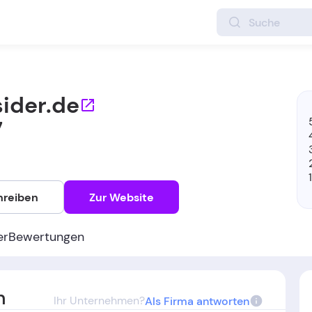
sider.de
7
hreiben
Zur Website
er
Bewertungen
n
Ihr Unternehmen?
Als Firma antworten