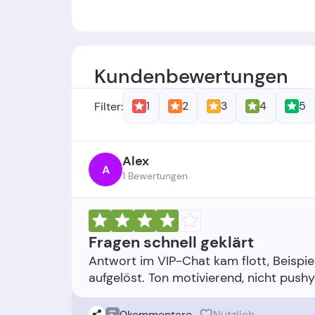
Gründer: -
Gründungsdatum:
Das Unternehmen w
Kundenbewertungen
1
2
3
4
5
Filter:
Alex
A
1 Bewertungen
Fragen schnell geklärt
Antwort im VIP-Chat kam flott, Beispie
0
kommentare
Nützlich