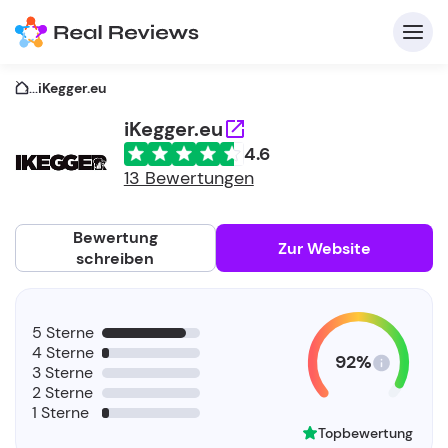
...
iKegger.eu
iKegger.eu
4.6
K
13 Bewertungen
Bewertung
Zur Website
schreiben
Fü
5 Sterne
Un
4 Sterne
92%
3 Sterne
2 Sterne
1 Sterne
Topbewertung