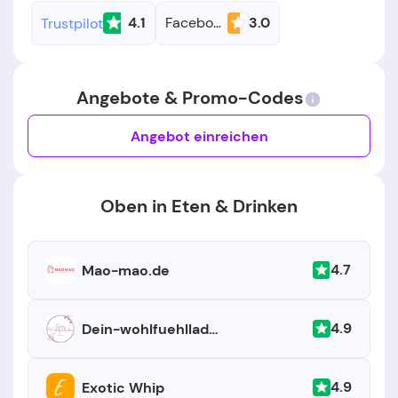
4.1
Facebook
3.0
Trustpilot
Angebote & Promo-Codes
Angebot einreichen
Oben in Eten & Drinken
4.7
Mao-mao.de
4.9
Dein-wohlfuehlladen.de
4.9
Exotic Whip