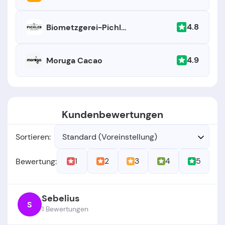
4.8
Biometzgerei-Pichler.de
4.9
Moruga Cacao
Kundenbewertungen
Sortieren:
Standard (Voreinstellung)
1
2
3
4
5
Bewertung:
Sebelius
S
1 Bewertungen