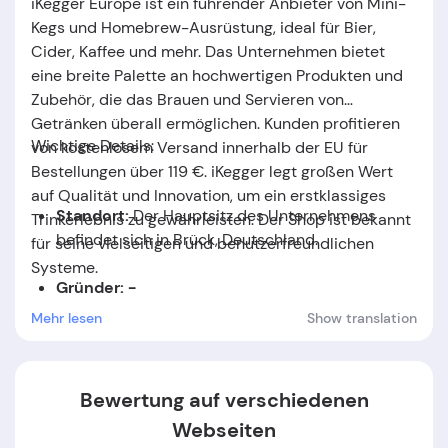
iKegger Europe ist ein führender Anbieter von Mini-
Kegs und Homebrew-Ausrüstung, ideal für Bier,
Cider, Kaffee und mehr. Das Unternehmen bietet
eine breite Palette an hochwertigen Produkten und
Zubehör, die das Brauen und Servieren von
Getränken überall ermöglichen. Kunden profitieren
Wichtige Details:
von kostenlosem Versand innerhalb der EU für
Bestellungen über 119 €. iKegger legt großen Wert
auf Qualität und Innovation, um ein erstklassiges
Standort:
Der Hauptsitz des Unternehmens
Trinkerlebnis zu gewährleisten. Der Shop ist bekannt
befindet sich in Brück, Deutschland.
für seine vielseitigen und benutzerfreundlichen
Systeme.
Gründer: -
Mehr lesen
Show translation
Gründungsdatum:
Das Unternehmen wurde im
Jahr
2020
gegründet.
Bewertung auf verschiedenen
Webseiten