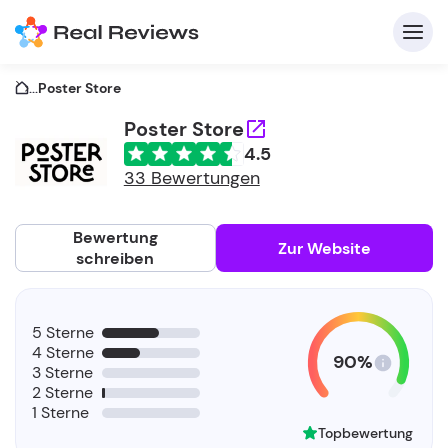
...
Poster Store
Poster Store
4.5
K
33 Bewertungen
Bewertung
Zur Website
schreiben
Fü
5 Sterne
Un
4 Sterne
90%
3 Sterne
2 Sterne
1 Sterne
Topbewertung