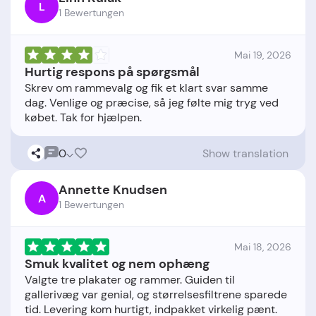
L
1 Bewertungen
Mai 19, 2026
Hurtig respons på spørgsmål
Skrev om rammevalg og fik et klart svar samme
dag. Venlige og præcise, så jeg følte mig tryg ved
0
Show translation
Annette Knudsen
A
1 Bewertungen
Mai 18, 2026
Smuk kvalitet og nem ophæng
Valgte tre plakater og rammer. Guiden til
gallerivæg var genial, og størrelsesfiltrene sparede
tid. Levering kom hurtigt, indpakket virkelig pænt.