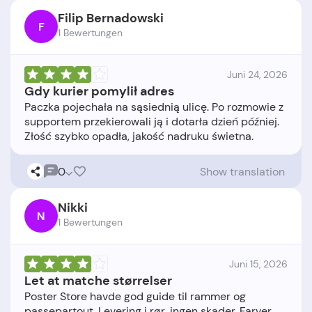
Filip Bernadowski
F
1 Bewertungen
Juni 24, 2026
Gdy kurier pomylił adres
Paczka pojechała na sąsiednią ulicę. Po rozmowie z
supportem przekierowali ją i dotarła dzień później.
0
Show translation
Nikki
N
1 Bewertungen
Juni 15, 2026
Let at matche størrelser
Poster Store havde god guide til rammer og
passepartout. Levering i rør, ingen skader. Farver