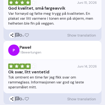
Juni 15, 2026
God kvalitet, små fargeavvik
Var fornøyd og følte meg trygg på kvaliteten. En
plakat var litt varmere i tonen enn på skjerm, men
0
Show translation
Paweł
P
1 Bewertungen
Juni 14, 2026
Ok svar, litt ventetid
Tok omtrent en time før jeg fikk svar om
rammeglass. Informasjonen var god og løste
0
Show translation