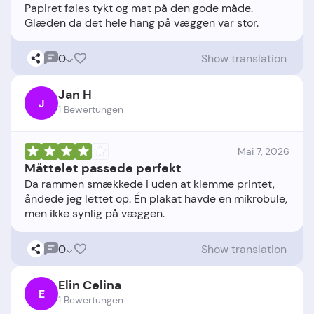
Papiret føles tykt og mat på den gode måde.
0
Show translation
Jan H
J
1 Bewertungen
Mai 7, 2026
Måttelet passede perfekt
Da rammen smækkede i uden at klemme printet,
åndede jeg lettet op. Én plakat havde en mikrobule,
0
Show translation
Elin Celina
E
1 Bewertungen