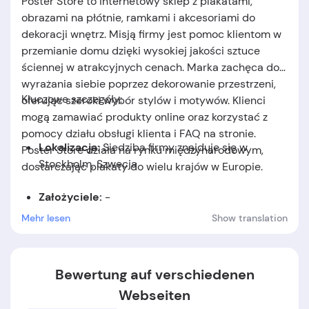
Poster Store to internetowy sklep z plakatami,
obrazami na płótnie, ramkami i akcesoriami do
dekoracji wnętrz. Misją firmy jest pomoc klientom w
przemianie domu dzięki wysokiej jakości sztuce
ściennej w atrakcyjnych cenach. Marka zachęca do
wyrażania siebie poprzez dekorowanie przestrzeni,
Kluczowe szczegóły:
oferując szeroki wybór stylów i motywów. Klienci
mogą zamawiać produkty online oraz korzystać z
pomocy działu obsługi klienta i FAQ na stronie.
Lokalizacja:
Siedziba firmy znajduje się w
Poster Store działa na rynku międzynarodowym,
Stockholm, Szwecja
dostarczając plakaty do wielu krajów w Europie.
Założyciele:
-
Mehr lesen
Show translation
Data założenia:
Firma została założona w 2014
roku.
Bewertung auf verschiedenen
Webseiten