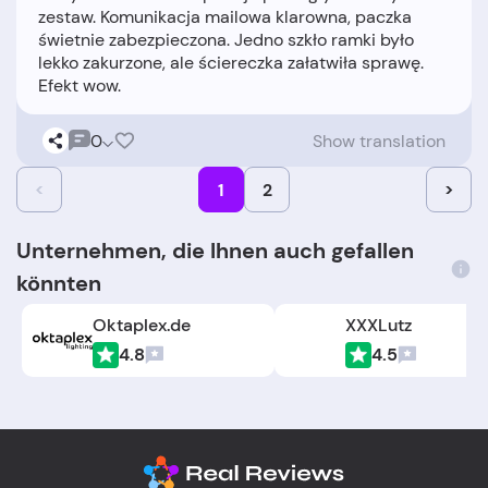
zestaw. Komunikacja mailowa klarowna, paczka
świetnie zabezpieczona. Jedno szkło ramki było
lekko zakurzone, ale ściereczka załatwiła sprawę.
0
Show translation
<
1
2
>
Unternehmen, die Ihnen auch gefallen
könnten
Oktaplex.de
XXXLutz
4.8
4.5