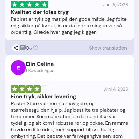
Juni 5, 2026
Kvalitet der føles tryg
Papiret er tykt og mat på den gode måde. Jeg følte
mig sikker på købet, især da indpakningen var så
0
Show translation
Elin Celina
E
1 Bewertungen
Juni 4, 2026
Fine tryk, sikker levering
Poster Store var nemt at navigere, og
størrelsesguiden hjalp. Jeg bestilte tre plakater og
to rammer. Kommunikation om forsendelse var
tydelig, og alt kom i robuste rør og bokse. En ramme
havde en lille ridse, men support tilbød hurtigt
ombytning. Det bedste var farvegengivelsen, som