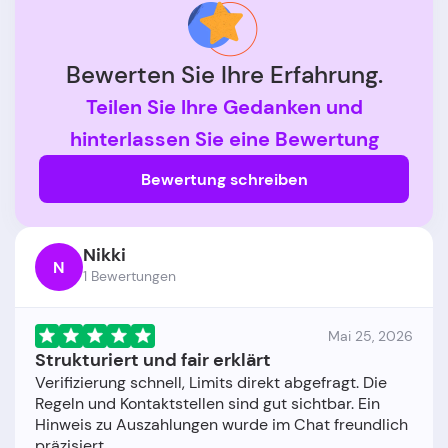
Bewerten Sie Ihre Erfahrung.
Teilen Sie Ihre Gedanken und
hinterlassen Sie eine Bewertung
Bewertung schreiben
Nikki
N
1 Bewertungen
Mai 25, 2026
Strukturiert und fair erklärt
Verifizierung schnell, Limits direkt abgefragt. Die
Regeln und Kontaktstellen sind gut sichtbar. Ein
Hinweis zu Auszahlungen wurde im Chat freundlich