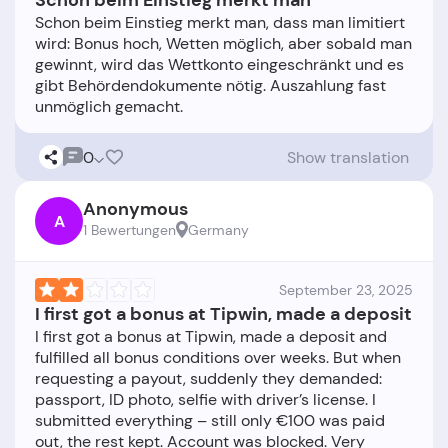
Schon beim Einstieg merkt man
Schon beim Einstieg merkt man, dass man limitiert
wird: Bonus hoch, Wetten möglich, aber sobald man
gewinnt, wird das Wettkonto eingeschränkt und es
gibt Behördendokumente nötig. Auszahlung fast
0
Show translation
Anonymous
A
1 Bewertungen
Germany
September 23, 2025
I first got a bonus at Tipwin, made a deposit
I first got a bonus at Tipwin, made a deposit and
fulfilled all bonus conditions over weeks. But when
requesting a payout, suddenly they demanded:
passport, ID photo, selfie with driver’s license. I
submitted everything – still only €100 was paid
out, the rest kept. Account was blocked. Very