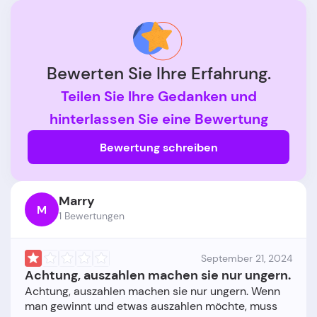
Bewerten Sie Ihre Erfahrung.
Teilen Sie Ihre Gedanken und
hinterlassen Sie eine Bewertung
Bewertung schreiben
Marry
M
1 Bewertungen
September 21, 2024
Achtung, auszahlen machen sie nur ungern.
Achtung, auszahlen machen sie nur ungern. Wenn
man gewinnt und etwas auszahlen möchte, muss