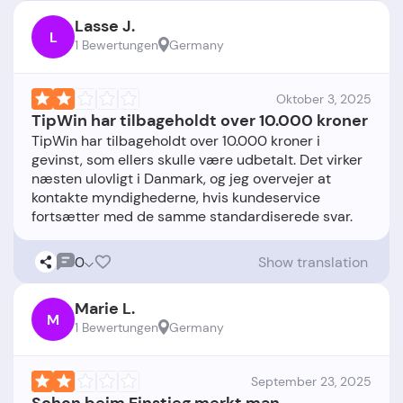
Lasse J.
L
1 Bewertungen
Germany
Oktober 3, 2025
TipWin har tilbageholdt over 10.000 kroner
TipWin har tilbageholdt over 10.000 kroner i
gevinst, som ellers skulle være udbetalt. Det virker
næsten ulovligt i Danmark, og jeg overvejer at
kontakte myndighederne, hvis kundeservice
0
Show translation
Marie L.
M
1 Bewertungen
Germany
September 23, 2025