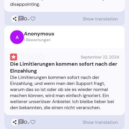
0
Show translation
Anonymous
A
1 Bewertungen
September 22, 2024
Die Limitierungen kommen sofort nach der
Einzahlung
Die Limitierungen kommen sofort nach der
Einzahlung, und wenn man den Support fragt,
warum das so ist oder ob sie es wieder normal
machen können, wird man einfach ignoriert. Ein
weiterer unseriöser Anbieter. Ich bleibe lieber bei
0
Show translation