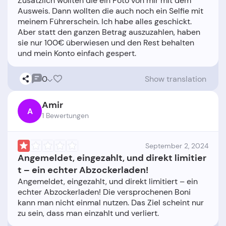
Zusätzlich wollten die ein Foto von mir mit dem
Ausweis. Dann wollten die auch noch ein Selfie mit
meinem Führerschein. Ich habe alles geschickt.
Aber statt den ganzen Betrag auszuzahlen, haben
sie nur 100€ überwiesen und den Rest behalten
0
Show translation
Amir
A
1 Bewertungen
September 2, 2024
Angemeldet, eingezahlt, und direkt limitier
t – ein echter Abzockerladen!
Angemeldet, eingezahlt, und direkt limitiert – ein
echter Abzockerladen! Die versprochenen Boni
kann man nicht einmal nutzen. Das Ziel scheint nur