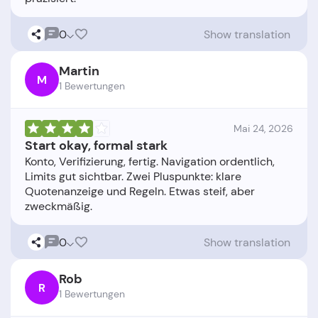
0
Show translation
Martin
M
1 Bewertungen
Mai 24, 2026
Start okay, formal stark
Konto, Verifizierung, fertig. Navigation ordentlich,
Limits gut sichtbar. Zwei Pluspunkte: klare
Quotenanzeige und Regeln. Etwas steif, aber
0
Show translation
Rob
R
1 Bewertungen