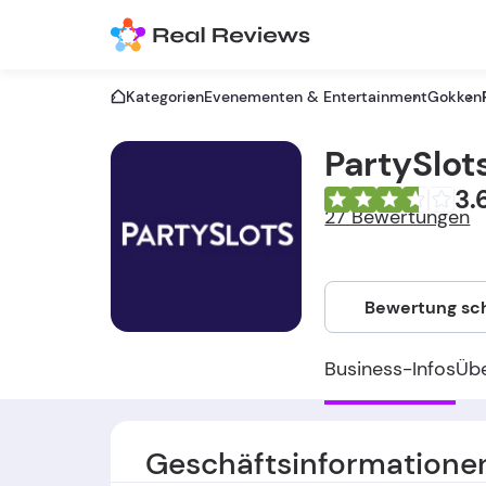
Kategorien
Evenementen & Entertainment
Gokken
PartySlot
3.
27 Bewertungen
Bewertung sc
Business-Infos
Üb
Geschäftsinformatione