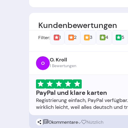
Gründer: -
Gründungsdatum:
Das Unternehmen w
Kundenbewertungen
1
2
3
4
5
Filter:
O. Kroll
O
1 Bewertungen
PayPal und klare karten
Registrierung einfach, PayPal verfügbar
0
kommentare
Nützlich