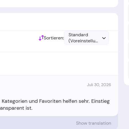
urde im Jahr
2021
gegründet.
Standard
Sortieren:
(Voreinstellung)
Juli 30, 2026
. Kategorien und Favoriten helfen sehr. Einstieg
Show translation