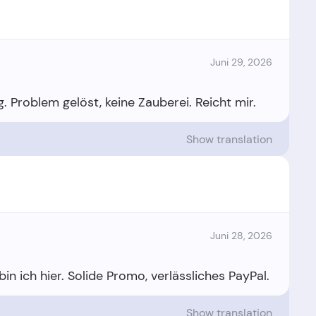
Juni 29, 2026
Show translation
Juni 28, 2026
Show translation