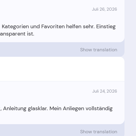
Juli 26, 2026
. Kategorien und Favoriten helfen sehr. Einstieg
Show translation
Juli 24, 2026
, Anleitung glasklar. Mein Anliegen vollständig
Show translation