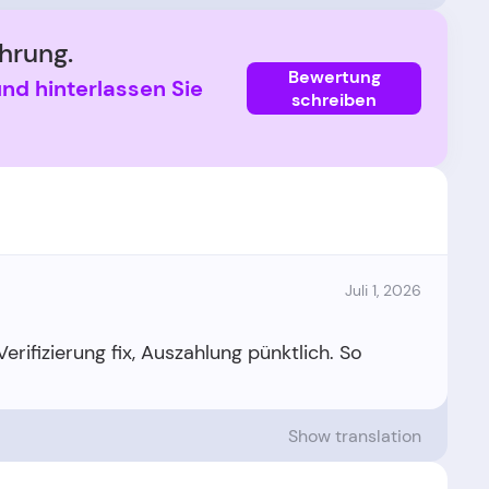
hrung.
Bewertung
und hinterlassen Sie
schreiben
Juli 1, 2026
Verifizierung fix, Auszahlung pünktlich. So
Show translation