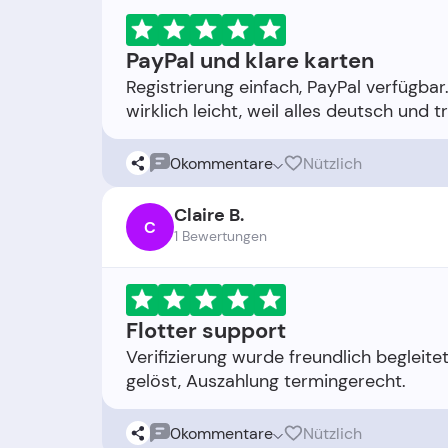
PayPal und klare karten
Registrierung einfach, PayPal verfügbar
0
kommentare
Nützlich
Claire B.
C
1 Bewertungen
Flotter support
Verifizierung wurde freundlich begleitet
0
kommentare
Nützlich