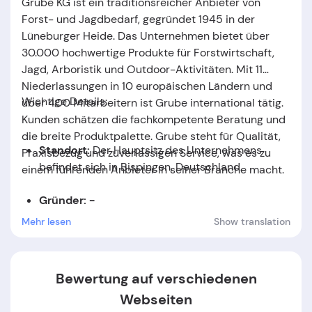
Grube KG ist ein traditionsreicher Anbieter von
Forst- und Jagdbedarf, gegründet 1945 in der
Lüneburger Heide. Das Unternehmen bietet über
30.000 hochwertige Produkte für Forstwirtschaft,
Jagd, Arboristik und Outdoor-Aktivitäten. Mit 11
Niederlassungen in 10 europäischen Ländern und
Wichtige Details:
über 400 Mitarbeitern ist Grube international tätig.
Kunden schätzen die fachkompetente Beratung und
die breite Produktpalette. Grube steht für Qualität,
Standort:
Der Hauptsitz des Unternehmens
Praxisbezug und zuverlässigen Service, was es zu
befindet sich in Bispingen, Deutschland.
einem führenden Anbieter in seiner Branche macht.
Gründer: -
Mehr lesen
Show translation
Gründungsdatum:
Das Unternehmen wurde im
Jahr
1945
gegründet.
Bewertung auf verschiedenen
Webseiten