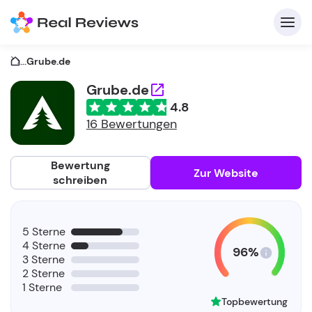
...
Grube.de
Grube.de
4.8
K
16 Bewertungen
Bewertung
Zur Website
schreiben
Fü
5 Sterne
Un
4 Sterne
96%
3 Sterne
2 Sterne
1 Sterne
Topbewertung