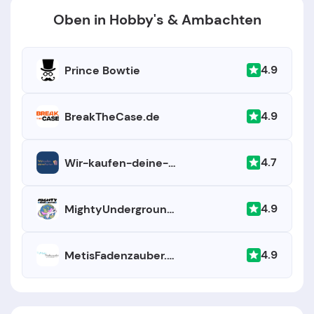
Oben in Hobby's & Ambachten
4.9
Prince Bowtie
4.9
BreakTheCase.de
4.7
Wir-kaufen-deine-karten
4.9
MightyUnderground.com
4.9
MetisFadenzauber.com