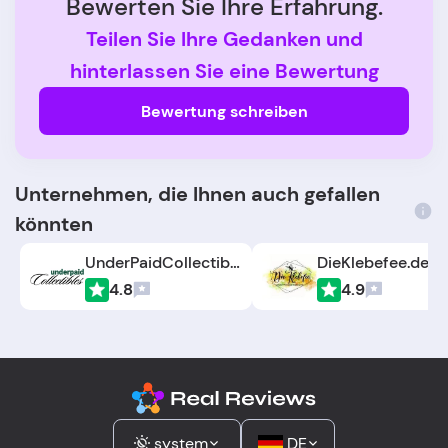
Bewerten Sie Ihre Erfahrung.
Teilen Sie Ihre Gedanken und
hinterlassen Sie eine Bewertung
Bewertung schreiben
Unternehmen, die Ihnen auch gefallen
könnten
UnderPaidCollectibles.com
DieKlebefee.de
4.8
4.9
system
DE