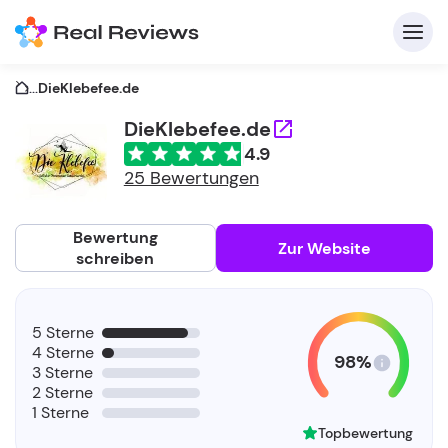
...
DieKlebefee.de
DieKlebefee.de
4.9
K
25 Bewertungen
Bewertung
Zur Website
schreiben
Fü
5 Sterne
Un
4 Sterne
98%
3 Sterne
2 Sterne
1 Sterne
Topbewertung