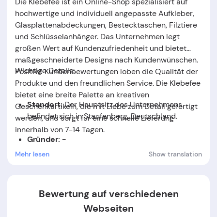
Die Klebefee ist ein Online-Shop spezialisiert auf
hochwertige und individuell angepasste Aufkleber,
Glasplattenabdeckungen, Bestecktaschen, Filztiere
und Schlüsselanhänger. Das Unternehmen legt
großen Wert auf Kundenzufriedenheit und bietet
maßgeschneiderte Designs nach Kundenwünschen.
Wichtige Details:
Positive Kundenbewertungen loben die Qualität der
Produkte und den freundlichen Service. Die Klebefee
bietet eine breite Palette an kreativen
Standort:
Der Hauptsitz des Unternehmens
Geschenkartikeln, die mit Liebe zum Detail gefertigt
befindet sich in Staufenberg, Deutschland.
werden, und sorgt für eine schnelle Lieferung
innerhalb von 7-14 Tagen.
Gründer: -
Mehr lesen
Show translation
Gründungsdatum:
Das Unternehmen wurde im
Jahr
2020
gegründet.
Bewertung auf verschiedenen
Webseiten