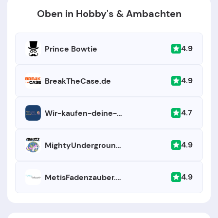
Oben in Hobby's & Ambachten
4.9
Prince Bowtie
4.9
BreakTheCase.de
4.7
Wir-kaufen-deine-karten
4.9
MightyUnderground.com
4.9
MetisFadenzauber.com