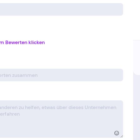
m Bewerten klicken
☺