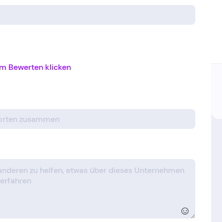
m Bewerten klicken
☺