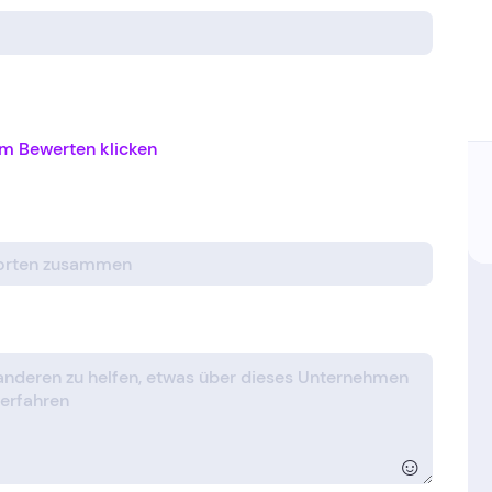
m Bewerten klicken
☺